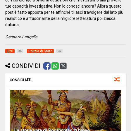
con cui giunge a brillanti deduzioni che metteranno alla prova le
tue capacità investigative. Non lo conosci ancora? Allora questo
post è fatto apposta per te affinché ti lasci travolgere dal lato più
realistico e affascinante della migliore letteratura poliziesca
italiana.
Gennaro Langella
Libri
Polizia di Stato
34
25
CONDIVIDI
CONSIGLIATI
La storia vera di Pocahontas in breve