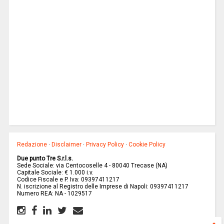
Redazione
·
Disclaimer
·
Privacy Policy
·
Cookie Policy
Due punto Tre S.r.l.s.
Sede Sociale: via Centocoselle 4 - 80040 Trecase (NA)
Capitale Sociale: € 1.000 i.v.
Codice Fiscale e P. Iva: 09397411217
N. iscrizione al Registro delle Imprese di Napoli: 09397411217
Numero REA: NA - 1029517