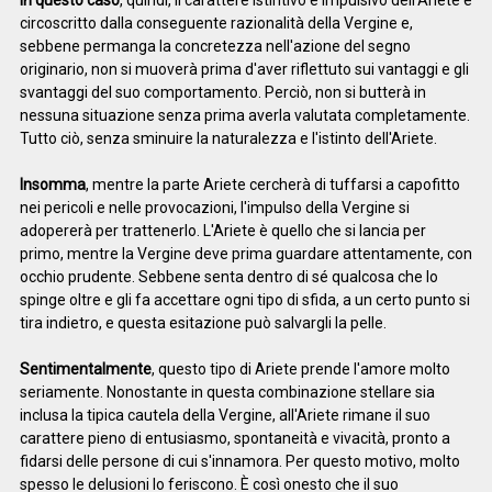
In questo caso
, quindi, il carattere istintivo e impulsivo dell'Ariete è
circoscritto dalla conseguente razionalità della Vergine e,
sebbene permanga la concretezza nell'azione del segno
originario, non si muoverà prima d'aver riflettuto sui vantaggi e gli
svantaggi del suo comportamento. Perciò, non si butterà in
nessuna situazione senza prima averla valutata completamente.
Tutto ciò, senza sminuire la naturalezza e l'istinto dell'Ariete.
Insomma
, mentre la parte Ariete cercherà di tuffarsi a capofitto
nei pericoli e nelle provocazioni, l'impulso della Vergine si
adopererà per trattenerlo. L'Ariete è quello che si lancia per
primo, mentre la Vergine deve prima guardare attentamente, con
occhio prudente. Sebbene senta dentro di sé qualcosa che lo
spinge oltre e gli fa accettare ogni tipo di sfida, a un certo punto si
tira indietro, e questa esitazione può salvargli la pelle.
Sentimentalmente
, questo tipo di Ariete prende l'amore molto
seriamente. Nonostante in questa combinazione stellare sia
inclusa la tipica cautela della Vergine, all'Ariete rimane il suo
carattere pieno di entusiasmo, spontaneità e vivacità, pronto a
fidarsi delle persone di cui s'innamora. Per questo motivo, molto
spesso le delusioni lo feriscono. È così onesto che il suo