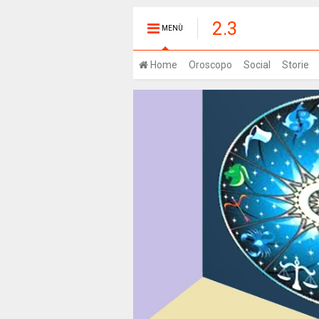
2.3
MENÙ
Home
Oroscopo
Social
Storie