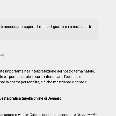
è necessario sapere il mese, il giorno e i minuti esatti
ore
 importante nell'interpretazione del nostro tema natale,
 è il punto astrale in cui si intersecano l'eclittica e
rime la nostra personalità, ciò che mostriamo e come ci
uesta pratica tabella online di Jennaro
:
 tuo segno è Ariete. Calcola qui il tuo ascendente (
il conteggio