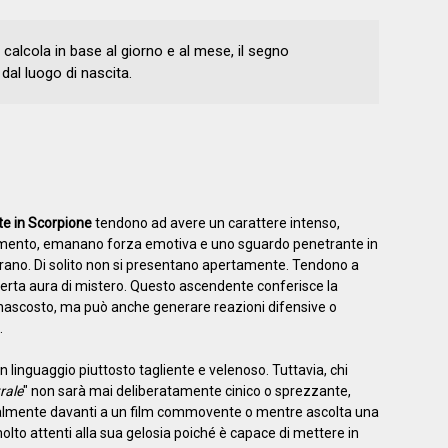
 calcola in base al giorno e al mese, il segno
dal luogo di nascita.
te in Scorpione
tendono ad avere un carattere intenso,
omento, emanano forza emotiva e uno sguardo penetrante in
curano. Di solito non si presentano apertamente. Tendono a
 certa aura di mistero. Questo ascendente conferisce la
 nascosto, ma può anche generare reazioni difensive o
.
n linguaggio piuttosto tagliente e velenoso. Tuttavia, chi
rale
" non sarà mai deliberatamente cinico o sprezzante,
letteralmente davanti a un film commovente o mentre ascolta una
lto attenti alla sua gelosia poiché è capace di mettere in