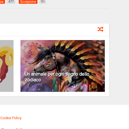
gia
Scorpione
477
91
Un animale per ogni segno dello
e
zodiaco
·
Cookie Policy