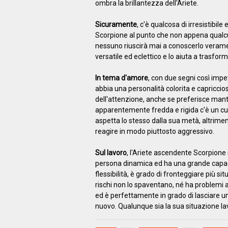
ombra la brillantezza dell'Ariete.
Sicuramente
, c'è qualcosa di irresistibil
Scorpione al punto che non appena qualcun
nessuno riuscirà mai a conoscerlo veram
versatile ed eclettico e lo aiuta a trasfor
In tema d'amore
, con due segni così impe
abbia una personalità colorita e capricciosa.
dell'attenzione, anche se preferisce mant
apparentemente fredda e rigida c'è un cu
aspetta lo stesso dalla sua metà, altrimenti
reagire in modo piuttosto aggressivo.
Sul lavoro
, l'Ariete ascendente Scorpione 
persona dinamica ed ha una grande capaci
flessibilità, è grado di fronteggiare più sit
rischi non lo spaventano, né ha problemi a
ed è perfettamente in grado di lasciare un
nuovo. Qualunque sia la sua situazione lav