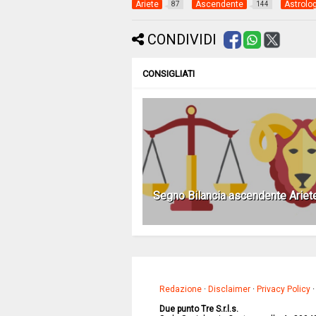
Ariete
Ascendente
Astrolo
87
144
CONDIVIDI
CONSIGLIATI
Segno Bilancia ascendente Ariet
Redazione
·
Disclaimer
·
Privacy Policy
Due punto Tre S.r.l.s.