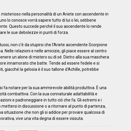
e e misterioso nella personalità di un Ariete con ascendente in
o lo conosce vorrà sapere tutto di lui o lei, sebbene
ente. Questo succede perché il suo ascendente lo rende
mare le sue debolezze in punti di forza.
tuosi, non c'è da stupirsi che l'Ariete ascendente Scorpione
 Nelle relazioni e nelle amicizie, gli piace essere al ​​centro
enere un alone di mistero su di sé. Dietro alla sua maschera
ore innamorato che batte. Tende ad essere fedele e si
, giacché la gelosia è il suo tallone d'Achille, potrebbe
si fa notare per la sua ammirevole abilità produttiva. È una
tà combattiva. Con la sua connaturale adattabilità e
uazioni e padroneggiare in tutto ciò che fa. Gli estremi e i
 mettersi in discussione o a ritornare al punto di partenza,
a situazione che non gli si addice per provare qualcosa di
orativa, vive una vita degna di essere vissuta.