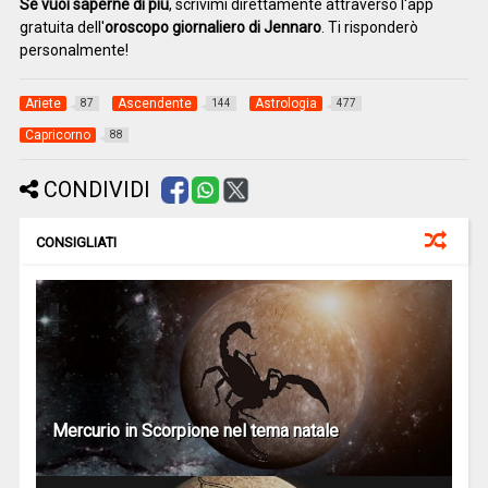
Se vuoi saperne di più
, scrivimi direttamente attraverso l'app
gratuita dell'
oroscopo giornaliero di Jennaro
. Ti risponderò
personalmente!
Ariete
Ascendente
Astrologia
87
144
477
Capricorno
88
CONDIVIDI
CONSIGLIATI
Mercurio in Scorpione nel tema natale