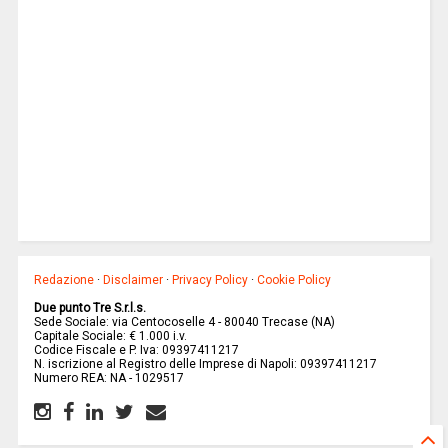
Redazione
·
Disclaimer
·
Privacy Policy
·
Cookie Policy
Due punto Tre S.r.l.s.
Sede Sociale: via Centocoselle 4 - 80040 Trecase (NA)
Capitale Sociale: € 1.000 i.v.
Codice Fiscale e P. Iva: 09397411217
N. iscrizione al Registro delle Imprese di Napoli: 09397411217
Numero REA: NA - 1029517