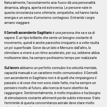
Naturalmente, l'accostamento aria-fuoco dà una personalità
dinamica, allegra, aperta ed estroversa. Le persone nate in
questa circostanza sono ottimiste, simpatiche, ed hanno tanta
energia e un senso d'umorismo contagioso. Entrambi i segni
amano viaggiare.
Il Gemelli ascendente Sagittario
è una persona che sa e sa di
sapere. È un tipo brillante che sente un bisogno costante di
movimento, quindi è anche parecchio irrequieto e a volte risulta
un po' superficiale. Giove da un lato e Mercurio dall'altro, lo
stimolano a vivere a un ritmo accelerato, per cui, sebbene abbia
moltissime idee, ha sempre pochissimo tempo per realizzarle.
Sul lavoro
abbiamo un perfetto connubio tra velocità mentale,
capacità manuali e un carattere molto comunicativo. Il Gemelli
con ascendente in Sagittario non è di quelli che rimpiangono il
passato o di cose che non sono state fatte, ma ha sempre un
pensiero rivolto al futuro, alla ricerca di nuovi obiettivi da
raggiungere. Sentimentalmente, è molto impulsivo e ha bisogno
di stimolazione costante altrimenti perde subito interesse. Il lato
femminile di questa concomitanza astrale deve stare molto