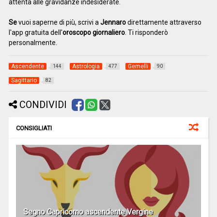
attenta alle gravidanze indesiderate.
Se
vuoi saperne di più, scrivi a
Jennaro
direttamente attraverso
l'app gratuita dell'
oroscopo giornaliero
. Ti risponderò
personalmente.
Ascendente
Astrologia
Gemelli
144
477
90
Sagittario
82
CONDIVIDI
CONSIGLIATI
Segno Capricorno ascendente Vergine