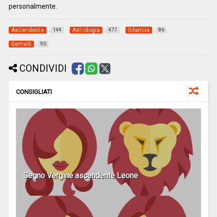
personalmente.
Ascendente
Astrologia
Bilancia
144
477
86
Gemelli
90
CONDIVIDI
CONSIGLIATI
Segno Vergine ascendente Leone