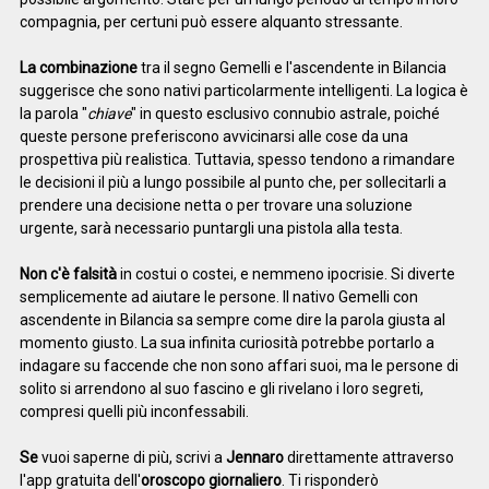
compagnia, per certuni può essere alquanto stressante.
La combinazione
tra il segno Gemelli e l'ascendente in Bilancia
suggerisce che sono nativi particolarmente intelligenti. La logica è
la parola "
chiave
" in questo esclusivo connubio astrale, poiché
queste persone preferiscono avvicinarsi alle cose da una
prospettiva più realistica. Tuttavia, spesso tendono a rimandare
le decisioni il più a lungo possibile al punto che, per sollecitarli a
prendere una decisione netta o per trovare una soluzione
urgente, sarà necessario puntargli una pistola alla testa.
Non c'è falsità
in costui o costei, e nemmeno ipocrisie. Si diverte
semplicemente ad aiutare le persone. Il nativo Gemelli con
ascendente in Bilancia sa sempre come dire la parola giusta al
momento giusto. La sua infinita curiosità potrebbe portarlo a
indagare su faccende che non sono affari suoi, ma le persone di
solito si arrendono al suo fascino e gli rivelano i loro segreti,
compresi quelli più inconfessabili.
Se
vuoi saperne di più, scrivi a
Jennaro
direttamente attraverso
l'app gratuita dell'
oroscopo giornaliero
. Ti risponderò