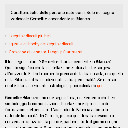
Caratteristiche delle persone nate con il Sole nel segno
zodiacale Gemelli e ascendente in Bilancia.
I segni zodiacali più belli
I gusti e gli hobby dei segni zodiacali
Oroscopo di Jennaro: I segni più attraenti
Il
tuo segno solare è
Gemelli
ed hai l'ascendente in
Bilancia
?
Questo significa che la costellazione zodiacale che sorgeva
all'orizzonte Est nel momento preciso della tua nascita, era quella
della Bilancia ed ha condizionato la tua personalità. Se non sai
qual è il tuo ascendente astrologico, puoi calcolarlo
qui
.
Gemelli e Bilancia
sono due segni d'aria, un elemento che ben
simboleggia la comunicazione, le relazioni e il processo di
formazione del pensiero. L'ascendente Bilancia adorna la
naturale loquacità dei Gemelli, per cui questi nativi riescono a
conversare senza sosta per ore, parlando tutto il giorno di ogni
possibile argomento. Stare per un lungo periodo di tempo in loro