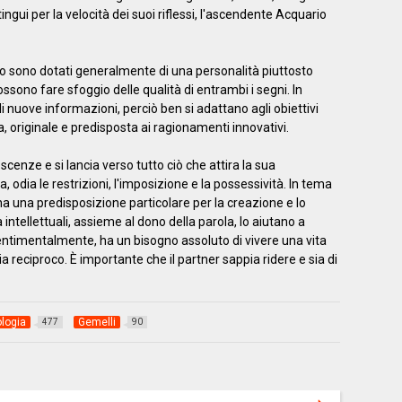
ingui per la velocità dei suoi riflessi, l'ascendente Acquario
 sono dotati generalmente di una personalità piuttosto
ossono fare sfoggio delle qualità di entrambi i segni. In
 nuove informazioni, perciò ben si adattano agli obiettivi
, originale e predisposta ai ragionamenti innovativi.
enze e si lancia verso tutto ciò che attira la sua
, odia le restrizioni, l'imposizione e la possessività. In tema
ha una predisposizione particolare per la creazione e lo
 intellettuali, assieme al dono della parola, lo aiutano a
entimentalmente, ha un bisogno assoluto di vivere una vita
ia reciproco. È importante che il partner sappia ridere e sia di
ologia
Gemelli
477
90