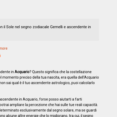
on il Sole nel segno zodiacale Gemelli e ascendente in
amore
i
ndente in
Acquario
? Questo significa che la costellazione
l momento preciso della tua nascita, era quella dell'Acquario
on sai qual è il tuo ascendente astrologico, puoi calcolarlo
ascendente in Acquario, forse posso aiutarti a farti
otrai ampliare la percezione che hai sulle tue reali capacità.
a determinato esclusivamente dal segno solare, ma se guardi
sono alcune altre energie che lo migliorano, tra cui, il segno