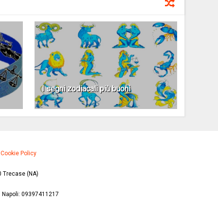
I segni zodiacali più buoni
·
Cookie Policy
0 Trecase (NA)
di Napoli: 09397411217