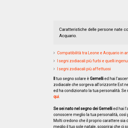
Caratteristiche delle persone nate c
Acquario.
Compatibilità tra Leone e Acquario in 
I segni zodiacali più furbi e quelli ingenu
I segni zodiacali più affettuosi
Il
tuo segno solare è
Gemelli
ed hai l'asce
zodiacale che sorgeva all'orizzonte Est ne
ed ha condizionato la tua personalità. Se n
qui
.
Se sei nato nel segno dei Gemelli
ed hai l'
conoscere meglio la tua personalità, così p
Molti credono che il proprio carattere si
meglio il tuo sole natale, scoprirai che ci 