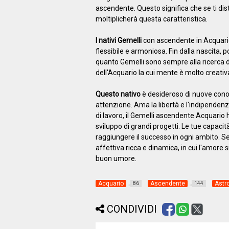
ascendente. Questo significa che se ti dist
moltiplicherà questa caratteristica.
I nativi Gemelli
con ascendente in Acquario
flessibile e armoniosa. Fin dalla nascita, p
quanto Gemelli sono sempre alla ricerca di
dell'Acquario la cui mente è molto creativa
Questo nativo
è desideroso di nuove conosc
attenzione. Ama la libertà e l'indipendenza
di lavoro, il Gemelli ascendente Acquario 
sviluppo di grandi progetti. Le tue capacità
raggiungere il successo in ogni ambito. S
affettiva ricca e dinamica, in cui l'amore s
buon umore.
Acquario
Ascendente
Astr
86
144
CONDIVIDI