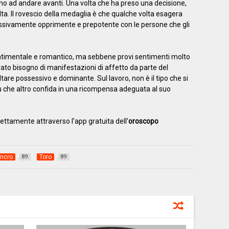
iano ad andare avanti. Una volta che ha preso una decisione,
a. Il rovescio della medaglia è che qualche volta esagera
ssivamente opprimente e prepotente con le persone che gli
entimentale e romantico, ma sebbene provi sentimenti molto
perato bisogno di manifestazioni di affetto da parte del
ultare possessivo e dominante. Sul lavoro, non è il tipo che si
più che altro confida in una ricompensa adeguata al suo
ettamente attraverso l'app gratuita dell'
oroscopo
ncro
Toro
89
89