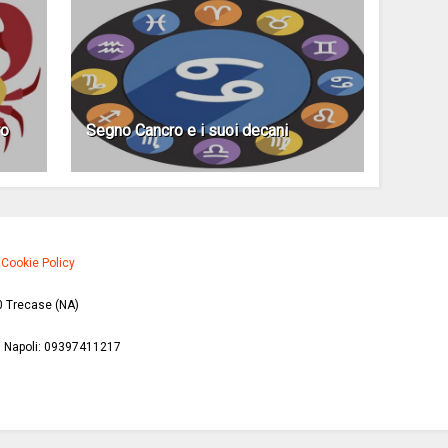
ro
Segno Cancro e i suoi decani
·
Cookie Policy
0 Trecase (NA)
di Napoli: 09397411217