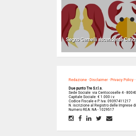
Segno Gemelli ascendente Canc
Redazione
·
Disclaimer
·
Privacy Policy
Due punto Tre S.r.l.s.
Sede Sociale: via Centocoselle 4 - 8004
Capitale Sociale: € 1.000 i.v.
Codice Fiscale e P. Iva: 09397411217
N. iscrizione al Registro delle Imprese 
Numero REA: NA - 1029517