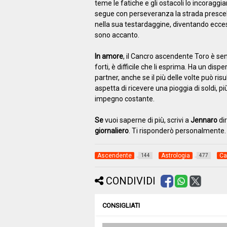
teme le fatiche e gli ostacoli lo incoragg
segue con perseveranza la strada prescelt
nella sua testardaggine, diventando ecce
sono accanto.
In amore
, il Cancro ascendente Toro è s
forti, è difficile che li esprima. Ha un dis
partner, anche se il più delle volte può ris
aspetta di ricevere una pioggia di soldi, 
impegno costante.
Se
vuoi saperne di più, scrivi a
Jennaro
dir
giornaliero
. Ti risponderò personalmente.
Ascendente
Astrologia
Ca
144
477
CONDIVIDI
CONSIGLIATI