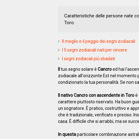
Caratteristiche delle persone nate c
Toro.
Il meglio e il peggio dei segni zodiacali
I 5 segni zodiacali nati per vincere
I segni zodiacali più sbadati
Il
tuo segno solare è
Cancro
ed hai l'asce
zodiacale all'orizzonte Est nel momento pr
condizionato la tua personalità. Se non sai
Il nativo Cancro con ascendente in Toro
è 
carattere piuttosto riservato. Ha buon gust
un sognatore. È pratico, costruttivo e appr
che è tradizionale, verificato e preciso.
casa. È difficile che si arrabbi, ma se succe
In questa
particolare combinazione astrale