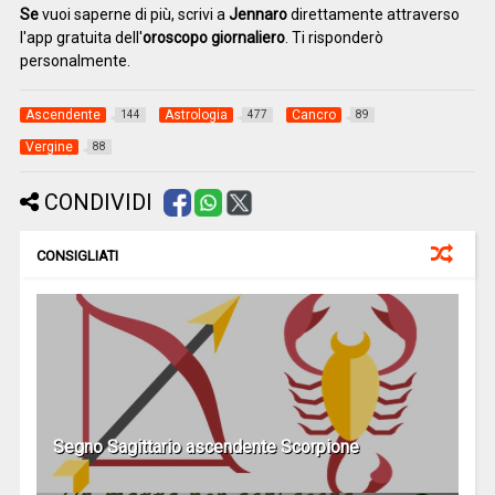
Se
vuoi saperne di più, scrivi a
Jennaro
direttamente attraverso
l'app gratuita dell'
oroscopo giornaliero
. Ti risponderò
personalmente.
Ascendente
Astrologia
Cancro
144
477
89
Vergine
88
CONDIVIDI
CONSIGLIATI
Segno Sagittario ascendente Scorpione