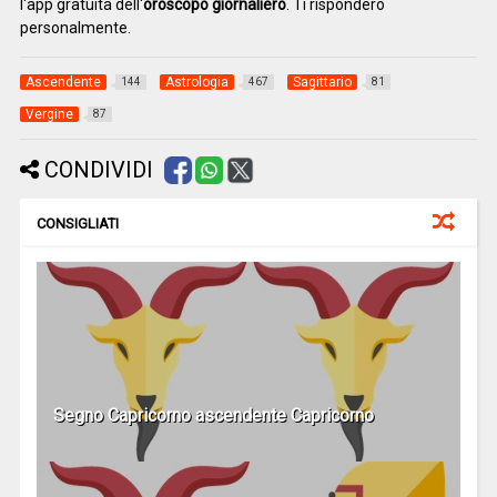
l'app gratuita dell'
oroscopo giornaliero
. Ti risponderò
personalmente.
Ascendente
Astrologia
Sagittario
144
467
81
Vergine
87
CONDIVIDI
CONSIGLIATI
Segno Capricorno ascendente Capricorno