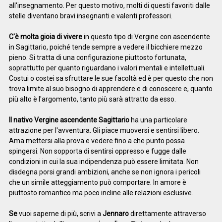
all'insegnamento. Per questo motivo, molti di questi favoriti dalle
stelle diventano bravi insegnanti e valenti professori.
C'è molta gioia di vivere
in questo tipo di Vergine con ascendente
in Sagittario, poiché tende sempre a vedere il bicchiere mezzo
pieno. Si tratta di una configurazione piuttosto fortunata,
soprattutto per quanto riguardano i valori mentali e intellettuali.
Costui o costei sa sfruttare le sue facoltà ed è per questo che non
trova limite al suo bisogno di apprendere e di conoscere e, quanto
più alto è l'argomento, tanto più sarà attratto da esso.
Il nativo Vergine ascendente Sagittario
ha una particolare
attrazione per l'avventura. Gli piace muoversi e sentirsi libero.
Ama mettersi alla prova e vedere fino a che punto possa
spingersi. Non sopporta di sentirsi oppresso e fugge dalle
condizioni in cui la sua indipendenza può essere limitata. Non
disdegna porsi grandi ambizioni, anche se non ignora i pericoli
che un simile atteggiamento può comportare. In amore è
piuttosto romantico ma poco incline alle relazioni esclusive.
Se
vuoi saperne di più, scrivi a
Jennaro
direttamente attraverso