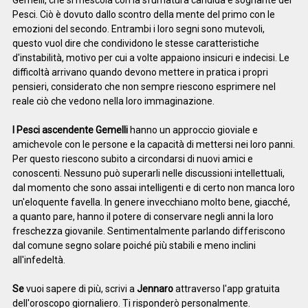
Gemelli, che si mescola con la sfumatura candida e sognante dei
Pesci. Ciò è dovuto dallo scontro della mente del primo con le
emozioni del secondo. Entrambi i loro segni sono mutevoli,
questo vuol dire che condividono le stesse caratteristiche
d'instabilità, motivo per cui a volte appaiono insicuri e indecisi. Le
difficoltà arrivano quando devono mettere in pratica i propri
pensieri, considerato che non sempre riescono esprimere nel
reale ciò che vedono nella loro immaginazione.
I Pesci ascendente Gemelli
hanno un approccio gioviale e
amichevole con le persone e la capacità di mettersi nei loro panni.
Per questo riescono subito a circondarsi di nuovi amici e
conoscenti. Nessuno può superarli nelle discussioni intellettuali,
dal momento che sono assai intelligenti e di certo non manca loro
un'eloquente favella. In genere invecchiano molto bene, giacché,
a quanto pare, hanno il potere di conservare negli anni la loro
freschezza giovanile. Sentimentalmente parlando differiscono
dal comune segno solare poiché più stabili e meno inclini
all'infedeltà.
Se
vuoi sapere di più, scrivi a
Jennaro
attraverso l'app gratuita
dell'oroscopo giornaliero. Ti risponderò personalmente.