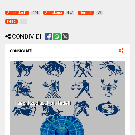
Ascendente
Astrologia
Gemelli
144
467
89
Pesci
90
CONDIVIDI
CONSIGLIATI
I segni zodiacali più fedeli