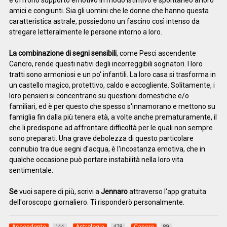
e offrono supporto emotivo in modo istintivo e spontaneo ai loro
amici e congiunti. Sia gli uomini che le donne che hanno questa
caratteristica astrale, possiedono un fascino così intenso da
stregare letteralmente le persone intorno a loro.
La combinazione di segni sensibili
, come Pesci ascendente
Cancro, rende questi nativi degli incorreggibili sognatori. I loro
tratti sono armoniosi e un po' infantili. La loro casa si trasforma in
un castello magico, protettivo, caldo e accogliente. Solitamente, i
loro pensieri si concentrano su questioni domestiche e/o
familiari, ed è per questo che spesso s'innamorano e mettono su
famiglia fin dalla più tenera età, a volte anche prematuramente, il
che li predispone ad affrontare difficoltà per le quali non sempre
sono preparati. Una grave debolezza di questo particolare
connubio tra due segni d'acqua, è l'incostanza emotiva, che in
qualche occasione può portare instabilità nella loro vita
sentimentale.
Se
vuoi sapere di più, scrivi a
Jennaro
attraverso l'app gratuita
dell'oroscopo giornaliero. Ti risponderò personalmente.
144
478
89