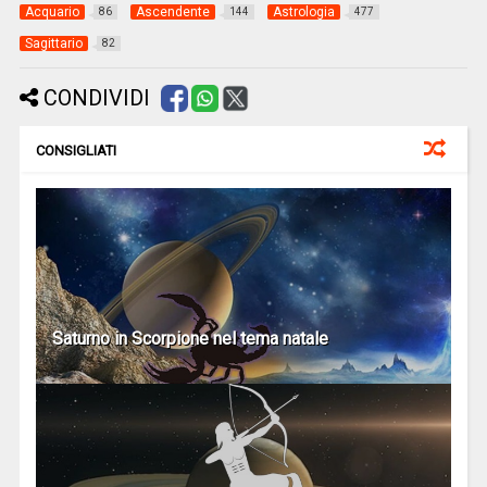
Acquario
Ascendente
Astrologia
86
144
477
Sagittario
82
CONDIVIDI
CONSIGLIATI
Saturno in Scorpione nel tema natale