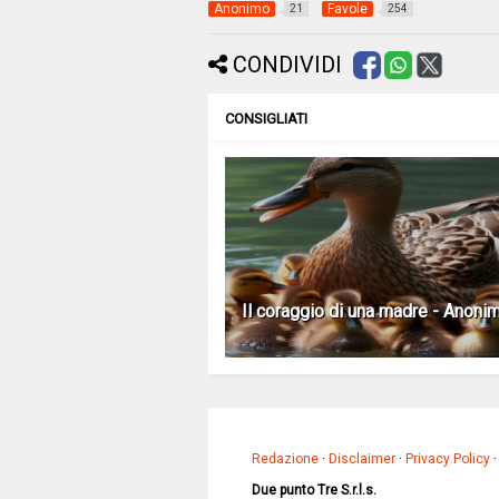
Anonimo
Favole
21
254
CONDIVIDI
CONSIGLIATI
Il coraggio di una madre - Anoni
Redazione
·
Disclaimer
·
Privacy Policy
Due punto Tre S.r.l.s.