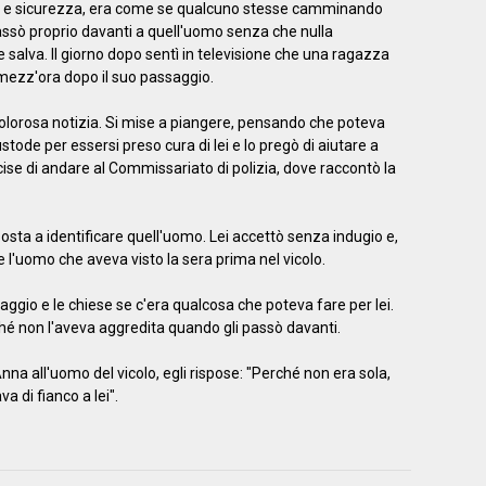
ità e sicurezza, era come se qualcuno stesse camminando
 passò proprio davanti a quell'uomo senza che nulla
e salva. Il giorno dopo sentì in televisione che una ragazza
 mezz'ora dopo il suo passaggio.
olorosa notizia. Si mise a piangere, pensando che poteva
stode per essersi preso cura di lei e lo pregò di aiutare a
ise di andare al Commissariato di polizia, dove raccontò la
osta a identificare quell'uomo. Lei accettò senza indugio e,
 l'uomo che aveva visto la sera prima nel vicolo.
aggio e le chiese se c'era qualcosa che poteva fare per lei.
ché non l'aveva aggredita quando gli passò davanti.
i Anna all'uomo del vicolo, egli rispose: "Perché non era sola,
 di fianco a lei".