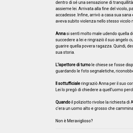
dentro di sé una sensazione di tranquill
assieme lei. Arrivata alla fine del vicolo,
accadesse. Infine, arrivò a casa sua sana 
aveva subito violenza nello stesso vicolo
Anna
si sentì molto male udendo quella d
succedere a lei e ringraziò il suo angelo cu
guarire quella povera ragazza. Quindi, dec
sua storia.
L'ispettore di turno
le chiese se fosse disp
guardando le foto segnaletiche, riconobbe
Il sottufficiale
ringraziò Anna per il suo cor
Lei lo pregò di chiedere a quell'uomo per
Quando
il poliziotto rivolse la richiesta d
c'era un uomo alto e grosso che camminava
Non è Meraviglioso?