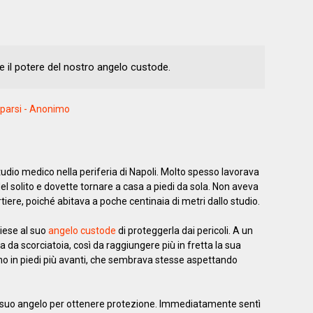
re il potere del nostro angelo custode.
 sparsi - Anonimo
udio medico nella periferia di Napoli. Molto spesso lavorava
 del solito e dovette tornare a casa a piedi da sola. Non aveva
iere, poiché abitava a poche centinaia di metri dallo studio.
iese al suo
angelo custode
di proteggerla dai pericoli. A un
 da scorciatoia, così da raggiungere più in fretta la sua
 in piedi più avanti, che sembrava stesse aspettando
l suo angelo per ottenere protezione. Immediatamente sentì