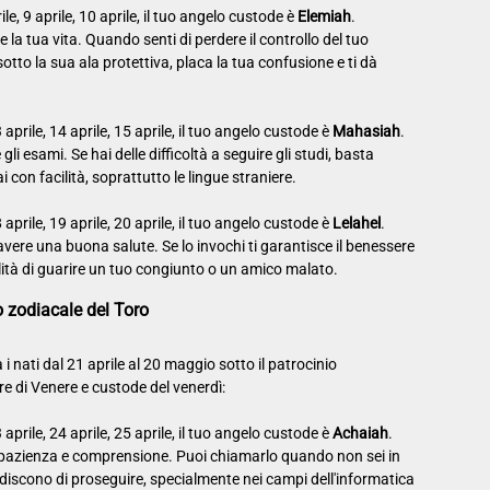
rile, 9 aprile, 10 aprile, il tuo angelo custode è
Elemiah
.
 la tua vita. Quando senti di perdere il controllo del tuo
otto la sua ala protettiva, placa la tua confusione e ti dà
3 aprile, 14 aprile, 15 aprile, il tuo angelo custode è
Mahasiah
.
li esami. Se hai delle difficoltà a seguire gli studi, basta
i con facilità, soprattutto le lingue straniere.
8 aprile, 19 aprile, 20 aprile, il tuo angelo custode è
Lelahel
.
 avere una buona salute. Se lo invochi ti garantisce il benessere
ilità di guarire un tuo congiunto o un amico malato.
no zodiacale del Toro
ra i nati dal 21 aprile al 20 maggio sotto il patrocinio
re di Venere e custode del venerdì:
3 aprile, 24 aprile, 25 aprile, il tuo angelo custode è
Achaiah
.
e pazienza e comprensione. Puoi chiamarlo quando non sei in
ediscono di proseguire, specialmente nei campi dell'informatica