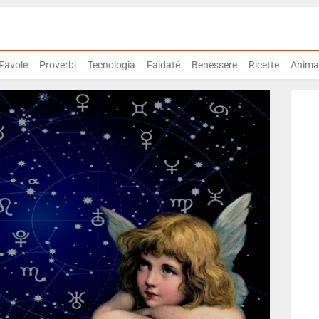
Favole
Proverbi
Tecnologia
Faidaté
Benessere
Ricette
Animal