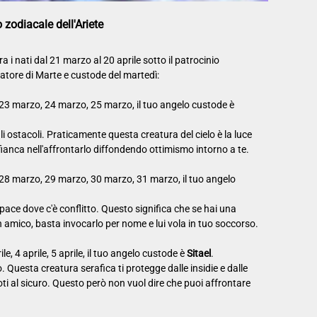
o zodiacale dell'Ariete
tra i nati dal 21 marzo al 20 aprile sotto il patrocinio
natore di Marte e custode del martedì:
 23 marzo, 24 marzo, 25 marzo, il tuo angelo custode è
li ostacoli. Praticamente questa creatura del cielo è la luce
ffianca nell'affrontarlo diffondendo ottimismo intorno a te.
 28 marzo, 29 marzo, 30 marzo, 31 marzo, il tuo angelo
a pace dove c'è conflitto. Questo significa che se hai una
n amico, basta invocarlo per nome e lui vola in tuo soccorso.
rile, 4 aprile, 5 aprile, il tuo angelo custode è
Sitael
.
. Questa creatura serafica ti protegge dalle insidie e dalle
 al sicuro. Questo però non vuol dire che puoi affrontare