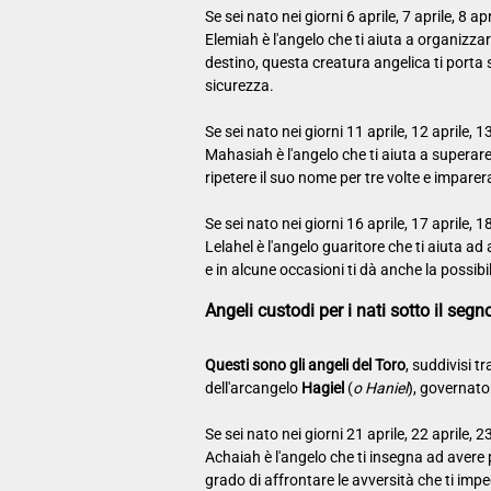
Se sei nato nei giorni 6 aprile, 7 aprile, 8 ap
Elemiah è l'angelo che ti aiuta a organizzare
destino, questa creatura angelica ti porta s
sicurezza.
Se sei nato nei giorni 11 aprile, 12 aprile, 1
Mahasiah è l'angelo che ti aiuta a superare g
ripetere il suo nome per tre volte e imparera
Se sei nato nei giorni 16 aprile, 17 aprile, 1
Lelahel è l'angelo guaritore che ti aiuta ad
e in alcune occasioni ti dà anche la possib
Angeli custodi per i nati sotto il seg
Questi sono gli angeli del Toro
, suddivisi t
dell'arcangelo
Hagiel
(
o Haniel
), governato
Se sei nato nei giorni 21 aprile, 22 aprile, 2
Achaiah è l'angelo che ti insegna ad aver
grado di affrontare le avversità che ti imp