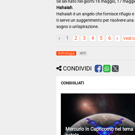
Se sei nato nei giorni 16 maggio, 17 maggi
Hahaiah
.
Hahaiah è un angelo che fornisce rifugio e 
ti serve un suggerimento per risolvere una si
sogno o un'ispirazione.
1
2
3
4
5
6
Vedi t
Astrologia
477
CONDIVIDI
CONSIGLIATI
Mercurio in Capricorno nel tema