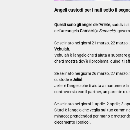
Angeli custodi per i nati sotto il segn
Questi sono gli angeli dell'Ariete
, suddivisi 
dell'arcangelo
Camael
(
o Samaele
), gover
Se sei nato nei giorni 21 marzo, 22 marzo,
Vehuiah
.
Vehuiah è l'angelo che ti aiuta a superare g
che ti mostra dov'è il problema, quindi ti a
Se sei nato nei giorni 26 marzo, 27 marzo,
custode è
Jeliel
.
Jeliel è l'angelo che ti aiuta a mantenere l
controversia con il partner, un parente o u
Se sei nato nei giorni 1 aprile, 2 aprile, 3 ap
Sitael è l'angelo che veglia sul tuo cammino
minacce prendendoti per mano e mettendoti
ciecamente i pericoli.