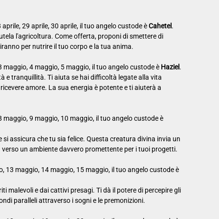
8 aprile, 29 aprile, 30 aprile, il tuo angelo custode è
Cahetel
.
tela l'agricoltura. Come offerta, proponi di smettere di
iranno per nutrire il tuo corpo e la tua anima.
 3 maggio, 4 maggio, 5 maggio, il tuo angelo custode è
Haziel
.
 e tranquillità. Ti aiuta se hai difficoltà legate alla vita
ricevere amore. La sua energia è potente e ti aiuterà a
 8 maggio, 9 maggio, 10 maggio, il tuo angelo custode è
 si assicura che tu sia felice. Questa creatura divina invia un
a verso un ambiente davvero promettente per i tuoi progetti.
o, 13 maggio, 14 maggio, 15 maggio, il tuo angelo custode è
ti malevoli e dai cattivi presagi. Ti dà il potere di percepire gli
ondi paralleli attraverso i sogni e le premonizioni.