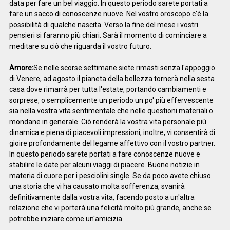
data per fare un bel viaggio. In questo periodo sarete portati a
fare un sacco di conoscenze nuove. Nel vostro oroscopo c'è la
possibilità di qualche nascita. Verso la fine del mese i vostri
pensieri si faranno più chiari. Sarà il momento di cominciare a
meditare su ciò che riguarda il vostro futuro.
Amore:
Se nelle scorse settimane siete rimasti senza l'appoggio
di Venere, ad agosto il pianeta della bellezza tornerà nella sesta
casa dove rimarrà per tutta l'estate, portando cambiamenti e
sorprese, o semplicemente un periodo un po' più effervescente
sia nella vostra vita sentimentale che nelle questioni materiali o
mondane in generale. Ciò renderà la vostra vita personale più
dinamica e piena di piacevoli impressioni, inoltre, vi consentirà di
gioire profondamente del legame affettivo con il vostro partner.
In questo periodo sarete portati a fare conoscenze nuove e
stabilire le date per alcuni viaggi di piacere. Buone notizie in
materia di cuore per i pesciolini single. Se da poco avete chiuso
una storia che vi ha causato molta sofferenza, svanirà
definitivamente dalla vostra vita, facendo posto a un'altra
relazione che vi porterà una felicità molto più grande, anche se
potrebbe iniziare come un'amicizia.