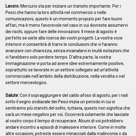
Lavoro:
Mercurio sta per iniziare un transito importante. Per i
Pesci che hanno la loro attività nel commercio o nelle
comunicazioni, questo è un momento propizio per fare buoni
affari, ma è meno favorevole nel caso in cui dovreste assumervi
dei rischi, oppure fare delle innovazioni. Il mese di agosto è
perfetto se siete alla ricerca dei vostri progetti. La vostra voce
interiore vi consentirà di trarre le conclusioni che vi faranno
avanzare con chiarezza, senza incanalarvi in inutili esitazioni che
vi farebbero solo perdere tempo. D'altra parte, la vostra
immaginazione vi porta ad avere idee estremamente positive,
soprattutto se lavorate in un settore collegato ad un'attività
commerciale nell'ambito della distribuzione, nella vendita o nel
settore merceologico.
Salute:
Con il sopraggiungere del caldo afoso di agosto, per i nati
sotto il segno zodiacale dei Pesci inizia un periodo in cui si
sentiranno più stanchi del solito, tuttavia, questo non significa che
sarà un mese negativo per voi. Occorrerà solamente che lasciate
al vostro corpo il tempo di recuperare. Alcuni di voi potrebbero
andare incontro a episodi di malessere interiore. Come in molte
altre occasioni, potreste essere minacciati dalla malinconia o da