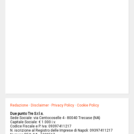
Redazione
·
Disclaimer
·
Privacy Policy
·
Cookie Policy
Due punto Tre S.r.l.s.
Sede Sociale: via Centocoselle 4 - 80040 Trecase (NA)
Capitale Sociale: € 1.000 i.v.
Codice Fiscale e P. Iva: 09397411217
N. iscrizione al Registro delle Imprese di Napoli: 09397411217