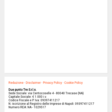
Redazione
·
Disclaimer
·
Privacy Policy
·
Cookie Policy
Due punto Tre S.r.l.s.
Sede Sociale: via Centocoselle 4 - 80040 Trecase (NA)
Capitale Sociale: € 1.000 i.v.
Codice Fiscale e P. Iva: 09397411217
N. iscrizione al Registro delle Imprese di Napoli: 09397411217
Numero REA: NA - 1029517