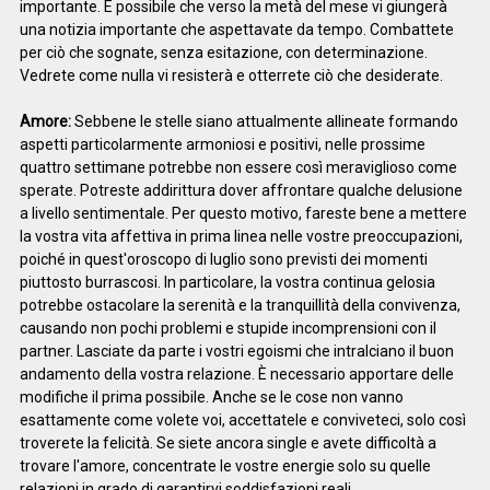
importante. È possibile che verso la metà del mese vi giungerà
una notizia importante che aspettavate da tempo. Combattete
per ciò che sognate, senza esitazione, con determinazione.
Vedrete come nulla vi resisterà e otterrete ciò che desiderate.
Amore:
Sebbene le stelle siano attualmente allineate formando
aspetti particolarmente armoniosi e positivi, nelle prossime
quattro settimane potrebbe non essere così meraviglioso come
sperate. Potreste addirittura dover affrontare qualche delusione
a livello sentimentale. Per questo motivo, fareste bene a mettere
la vostra vita affettiva in prima linea nelle vostre preoccupazioni,
poiché in quest'oroscopo di luglio sono previsti dei momenti
piuttosto burrascosi. In particolare, la vostra continua gelosia
potrebbe ostacolare la serenità e la tranquillità della convivenza,
causando non pochi problemi e stupide incomprensioni con il
partner. Lasciate da parte i vostri egoismi che intralciano il buon
andamento della vostra relazione. È necessario apportare delle
modifiche il prima possibile. Anche se le cose non vanno
esattamente come volete voi, accettatele e conviveteci, solo così
troverete la felicità. Se siete ancora single e avete difficoltà a
trovare l'amore, concentrate le vostre energie solo su quelle
relazioni in grado di garantirvi soddisfazioni reali.