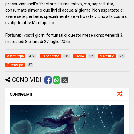
precauzioni nell'affrontare il clima estivo, ma, soprattutto,
consumate almeno due litri di acqua al giorno. Non aspettate di
avere sete per bere, specialmente se vi trovate vicino alla costa o
svolgete attività all'aperto.
Fortuna:
I vostri giorni fortunati di questo mese sono: venerdì 3,
mercoledì 8 e lunedì 27 luglio 2026.
Astrologia
Capricorno
Giove
Mercurio
477
88
22
27
Oroscopo
37
CONDIVIDI
CONSIGLIATI