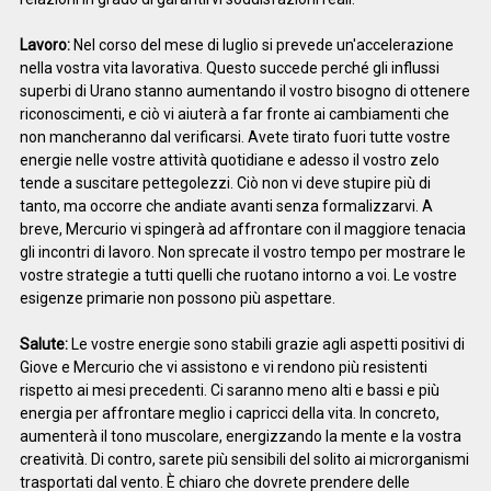
Lavoro:
Nel corso del mese di luglio si prevede un'accelerazione
nella vostra vita lavorativa. Questo succede perché gli influssi
superbi di Urano stanno aumentando il vostro bisogno di ottenere
riconoscimenti, e ciò vi aiuterà a far fronte ai cambiamenti che
non mancheranno dal verificarsi. Avete tirato fuori tutte vostre
energie nelle vostre attività quotidiane e adesso il vostro zelo
tende a suscitare pettegolezzi. Ciò non vi deve stupire più di
tanto, ma occorre che andiate avanti senza formalizzarvi. A
breve, Mercurio vi spingerà ad affrontare con il maggiore tenacia
gli incontri di lavoro. Non sprecate il vostro tempo per mostrare le
vostre strategie a tutti quelli che ruotano intorno a voi. Le vostre
esigenze primarie non possono più aspettare.
Salute:
Le vostre energie sono stabili grazie agli aspetti positivi di
Giove e Mercurio che vi assistono e vi rendono più resistenti
rispetto ai mesi precedenti. Ci saranno meno alti e bassi e più
energia per affrontare meglio i capricci della vita. In concreto,
aumenterà il tono muscolare, energizzando la mente e la vostra
creatività. Di contro, sarete più sensibili del solito ai microrganismi
trasportati dal vento. È chiaro che dovrete prendere delle