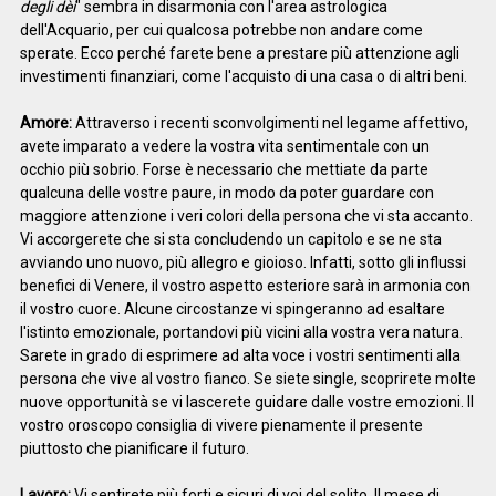
degli dèi
" sembra in disarmonia con l'area astrologica
dell'Acquario, per cui qualcosa potrebbe non andare come
sperate. Ecco perché farete bene a prestare più attenzione agli
investimenti finanziari, come l'acquisto di una casa o di altri beni.
Amore:
Attraverso i recenti sconvolgimenti nel legame affettivo,
avete imparato a vedere la vostra vita sentimentale con un
occhio più sobrio. Forse è necessario che mettiate da parte
qualcuna delle vostre paure, in modo da poter guardare con
maggiore attenzione i veri colori della persona che vi sta accanto.
Vi accorgerete che si sta concludendo un capitolo e se ne sta
avviando uno nuovo, più allegro e gioioso. Infatti, sotto gli influssi
benefici di Venere, il vostro aspetto esteriore sarà in armonia con
il vostro cuore. Alcune circostanze vi spingeranno ad esaltare
l'istinto emozionale, portandovi più vicini alla vostra vera natura.
Sarete in grado di esprimere ad alta voce i vostri sentimenti alla
persona che vive al vostro fianco. Se siete single, scoprirete molte
nuove opportunità se vi lascerete guidare dalle vostre emozioni. Il
vostro oroscopo consiglia di vivere pienamente il presente
piuttosto che pianificare il futuro.
Lavoro:
Vi sentirete più forti e sicuri di voi del solito. Il mese di