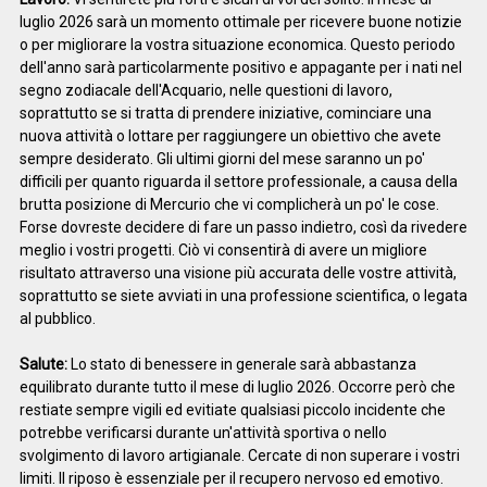
luglio 2026 sarà un momento ottimale per ricevere buone notizie
o per migliorare la vostra situazione economica. Questo periodo
dell'anno sarà particolarmente positivo e appagante per i nati nel
segno zodiacale dell'Acquario, nelle questioni di lavoro,
soprattutto se si tratta di prendere iniziative, cominciare una
nuova attività o lottare per raggiungere un obiettivo che avete
sempre desiderato. Gli ultimi giorni del mese saranno un po'
difficili per quanto riguarda il settore professionale, a causa della
brutta posizione di Mercurio che vi complicherà un po' le cose.
Forse dovreste decidere di fare un passo indietro, così da rivedere
meglio i vostri progetti. Ciò vi consentirà di avere un migliore
risultato attraverso una visione più accurata delle vostre attività,
soprattutto se siete avviati in una professione scientifica, o legata
al pubblico.
Salute:
Lo stato di benessere in generale sarà abbastanza
equilibrato durante tutto il mese di luglio 2026. Occorre però che
restiate sempre vigili ed evitiate qualsiasi piccolo incidente che
potrebbe verificarsi durante un'attività sportiva o nello
svolgimento di lavoro artigianale. Cercate di non superare i vostri
limiti. Il riposo è essenziale per il recupero nervoso ed emotivo.