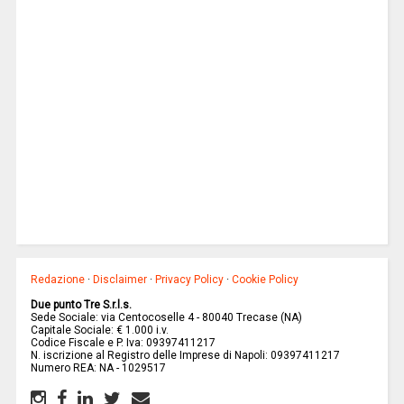
Redazione
·
Disclaimer
·
Privacy Policy
·
Cookie Policy
Due punto Tre S.r.l.s.
Sede Sociale: via Centocoselle 4 - 80040 Trecase (NA)
Capitale Sociale: € 1.000 i.v.
Codice Fiscale e P. Iva: 09397411217
N. iscrizione al Registro delle Imprese di Napoli: 09397411217
Numero REA: NA - 1029517