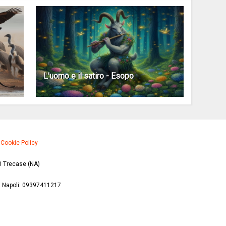
L'uomo e il satiro - Esopo
·
Cookie Policy
0 Trecase (NA)
di Napoli: 09397411217