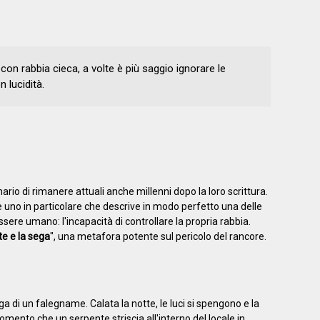
con rabbia cieca, a volte è più saggio ignorare le
 lucidità.
ario di rimanere attuali anche millenni dopo la loro scrittura.
'è uno in particolare che descrive in modo perfetto una delle
essere umano: l'incapacità di controllare la propria rabbia.
te e la sega
", una metafora potente sul pericolo del rancore.
ega di un falegname. Calata la notte, le luci si spengono e la
mento che un serpente striscia all'interno del locale in