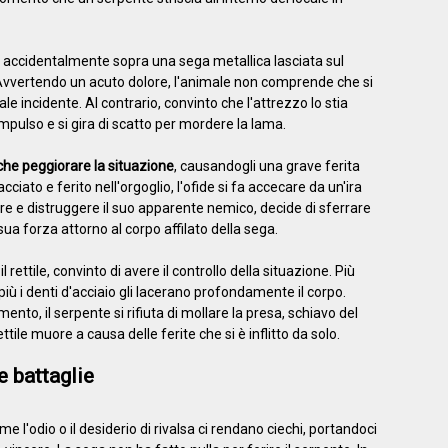
ssa accidentalmente sopra una sega metallica lasciata sul
 Avvertendo un acuto dolore, l'animale non comprende che si
le incidente. Al contrario, convinto che l'attrezzo lo stia
pulso e si gira di scatto per mordere la lama.
che peggiorare la situazione
, causandogli una grave ferita
iato e ferito nell'orgoglio, l'ofide si fa accecare da un'ira
are e distruggere il suo apparente nemico, decide di sferrare
sua forza attorno al corpo affilato della sega.
il rettile, convinto di avere il controllo della situazione. Più
più i denti d'acciaio gli lacerano profondamente il corpo.
ento, il serpente si rifiuta di mollare la presa, schiavo del
ettile muore a causa delle ferite che si è inflitto da solo.
e battaglie
me l'odio o il desiderio di rivalsa ci rendano ciechi, portandoci