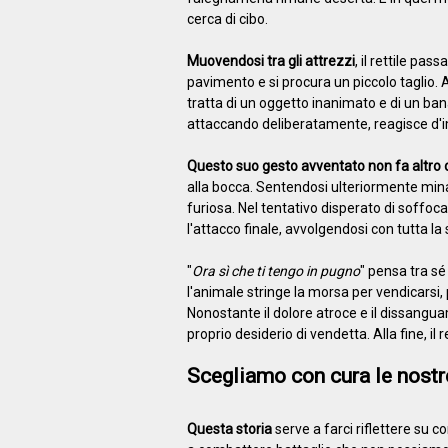
cerca di cibo.
Muovendosi tra gli attrezzi
, il rettile pa
pavimento e si procura un piccolo taglio.
tratta di un oggetto inanimato e di un bana
attaccando deliberatamente, reagisce d'im
Questo suo gesto avventato non fa altro 
alla bocca. Sentendosi ulteriormente minacc
furiosa. Nel tentativo disperato di soffoc
l'attacco finale, avvolgendosi con tutta la 
"
Ora sì che ti tengo in pugno
" pensa tra sé 
l'animale stringe la morsa per vendicarsi, 
Nonostante il dolore atroce e il dissanguam
proprio desiderio di vendetta. Alla fine, il r
Scegliamo con cura le nostr
Questa storia
serve a farci riflettere su co