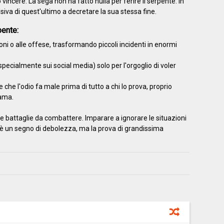
ncere. La sega non ha fatto nulla per ferire il serpente. In
lsiva di quest'ultimo a decretare la sua stessa fine.
ente:
ni o alle offese, trasformando piccoli incidenti in enormi
specialmente sui social media) solo per l'orgoglio di voler
 che l'odio fa male prima di tutto a chi lo prova, proprio
lama.
 le battaglie da combattere. Imparare a ignorare le situazioni
n è un segno di debolezza, ma la prova di grandissima