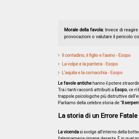
Morale della favola:
Invece di reagire 
provocazioni o valutare il pericolo con
Il contadino, il figlio e l'asino - Esopo
La volpe e la pantera - Esopo
L'aquila e la cornacchia - Esopo
Le favole antiche
hanno il potere straordin
Tra i tanti racconti attribuiti a
Esopo
, ce n
trappole psicologiche più distruttive dell'
Parliamo della celebre storia de "
Il serpen
La storia di un Errore Fatale
La vicenda
si svolge all'interno della bott
falegnameria rimane deserta. È in quel mo