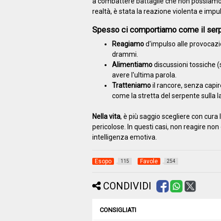
a combattere battaglie che non possiamo vi
realtà, è stata la reazione violenta e impu
Spesso ci comportiamo come il serp
Reagiamo
d'impulso alle provocazio
drammi.
Alimentiamo
discussioni tossiche (
avere l'ultima parola.
Tratteniamo
il rancore, senza capire
come la stretta del serpente sulla 
Nella vita
, è più saggio scegliere con cura
pericolose. In questi casi, non reagire no
intelligenza emotiva.
Esopo
Favole
115
254
CONDIVIDI
CONSIGLIATI