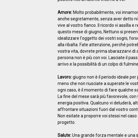
Amore:
Molto probabilmente, voi innamor
anche segretamente, senza aver detto ni
vive al vostro fianco. Il ricordo vi assilla e
questo mese di giugno, Nettuno si present
idealizzare l'oggetto dei vostri sogni, fo
alla ribalta. Fate attenzione, perché potre
vostra vita, dovrete prima sbarazzarvi di 
persona non è più con voi. Lasciate il passa
arrivo e la possibilità di un colpo di ful
Lavoro:
giugno non è il periodo ideale per p
meno che non riusciate a superate le vostr
ogni caso, è il momento di fare qualche sacr
La fine del mese sarà più favorevole, con G
energia positiva. Qualcuno vi deluderà, al
affrontare situazioni fuori dal vostro contr
Non esitate a proporre voi stessi nel caso
progetto.
Salute:
Una grande forza mentale e una st