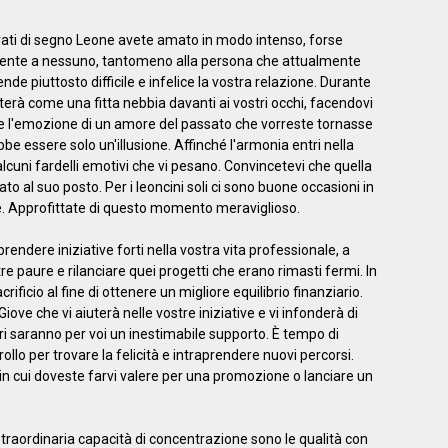
ati di segno Leone avete amato in modo intenso, forse
ente a nessuno, tantomeno alla persona che attualmente
 rende piuttosto difficile e infelice la vostra relazione. Durante
erà come una fitta nebbia davanti ai vostri occhi, facendovi
rse l'emozione di un amore del passato che vorreste tornasse
bbe essere solo un'illusione. Affinché l'armonia entri nella
alcuni fardelli emotivi che vi pesano. Convincetevi che quella
to al suo posto. Per i leoncini soli ci sono buone occasioni in
mine. Approfittate di questo momento meraviglioso.
rendere iniziative forti nella vostra vita professionale, a
e paure e rilanciare quei progetti che erano rimasti fermi. In
ificio al fine di ottenere un migliore equilibrio finanziario.
iove che vi aiuterà nelle vostre iniziative e vi infonderà di
tri saranno per voi un inestimabile supporto. È tempo di
ollo per trovare la felicità e intraprendere nuovi percorsi.
 in cui doveste farvi valere per una promozione o lanciare un
raordinaria capacità di concentrazione sono le qualità con