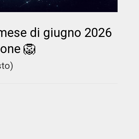
mese di giugno 2026
eone 🦁
sto)