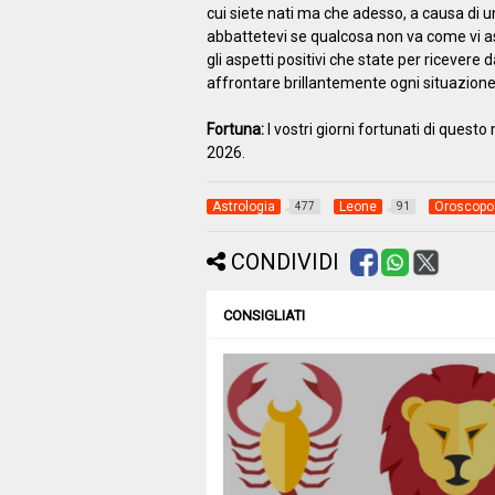
cui siete nati ma che adesso, a causa di 
abbattetevi se qualcosa non va come vi as
gli aspetti positivi che state per ricevere 
affrontare brillantemente ogni situazion
Fortuna:
I vostri giorni fortunati di ques
2026.
Astrologia
Leone
Oroscopo
477
91
CONDIVIDI
CONSIGLIATI