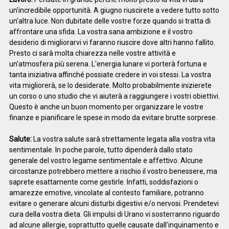
un'incredibile opportunità. A giugno riuscirete a vedere tutto sotto
un'altra luce. Non dubitate delle vostre forze quando si tratta di
affrontare una sfida. La vostra sana ambizione e il vostro
desiderio di migliorarvi vi faranno riuscire dove altri hanno fallito.
Presto ci sarà molta chiarezza nelle vostre attività e
un'atmosfera più serena. L'energia lunare vi porterà fortuna e
tanta iniziativa affinché possiate credere in voi stessi. La vostra
vita migliorerà, se lo desiderate. Molto probabilmente inizierete
un corso o uno studio che vi aiuterà a raggiungere i vostri obiettivi.
Questo è anche un buon momento per organizzare le vostre
finanze e pianificare le spese in modo da evitare brutte sorprese.
Salute:
La vostra salute sarà strettamente legata alla vostra vita
sentimentale. In poche parole, tutto dipenderà dallo stato
generale del vostro legame sentimentale e affettivo. Alcune
circostanze potrebbero mettere a rischio il vostro benessere, ma
saprete esattamente come gestirle. Infatti, soddisfazioni o
amarezze emotive, vincolate al contesto familiare, potranno
evitare o generare alcuni disturbi digestivi e/o nervosi. Prendetevi
cura della vostra dieta. Gli impulsi di Urano vi sosterranno riguardo
ad alcune allergie, soprattutto quelle causate dall'inquinamento e