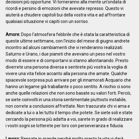
decisioni più opportune. Vi torneranno alla mente un'ondata di
ricordi e persino di emozioni che avevate represso. Questo vi
aiuterà a chiudere capitoli bui della vostra vita e ad affrontare
qualsiasi situazione vi capiti con un sorriso.
Amore:
Dopo l'atmosfera febbrile che è stata la caratteristica di
queste ultime settimane, con l'inizio del mese di giugno andrete
incontro ad alcuni cambiamenti che vi renderanno realizzati.
Saturno e Urano, i due pianeti che avevano un peso nel vostro
modo di essere e di comportarvi si stanno allontanando. Presto
diverrete una persona diversa e sentirete più vostra la voglia di
vivere una vita felice accanto alla persona che amate. Qualche
spiacevole sorpresa può arrivare per gli innamorati Acquario che
hanno un legame già traballante o poco sentito. A rischio ci sono
anche quelle relazioni che non sono basate su valori forti. Perciò,
se siete coinvolti in una storia sentimentale piuttosto instabile,
non correte a conclusioni affrettate. Non trascurate chi vi ama e
dedicate a lui o a lei tutto il tempo che potete. Se siete soli e state
cercando la persona più adatta a voi, sarete in grado di realizzare
i vostri sogni se lotterete per loro con perseveranza e fiducia.
Lavoro:
Pensate in grande perché molto presto la vita vi darà