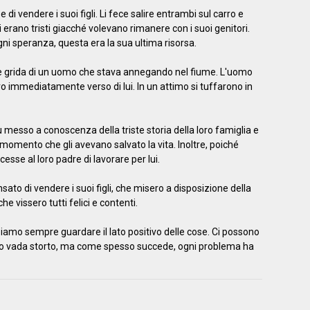
se di vendere i suoi figli. Li fece salire entrambi sul carro e
igli erano tristi giacché volevano rimanere con i suoi genitori.
i speranza, questa era la sua ultima risorsa.
le grida di un uomo che stava annegando nel fiume. L'uomo
ero immediatamente verso di lui. In un attimo si tuffarono in
fu messo a conoscenza della triste storia della loro famiglia e
al momento che gli avevano salvato la vita. Inoltre, poiché
esse al loro padre di lavorare per lui.
sato di vendere i suoi figli, che misero a disposizione della
he vissero tutti felici e contenti.
obbiamo sempre guardare il lato positivo delle cose. Ci possono
utto vada storto, ma come spesso succede, ogni problema ha