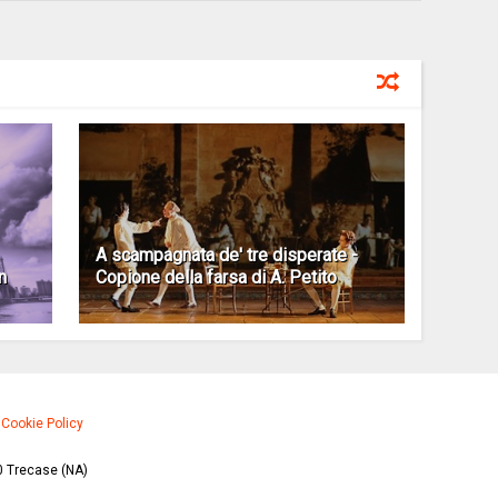
A scampagnata de' tre disperate -
n
Copione della farsa di A. Petito
·
Cookie Policy
0 Trecase (NA)