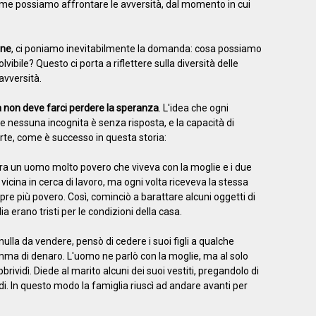
ome possiamo affrontare le avversità, dal momento in cui
one
, ci poniamo inevitabilmente la domanda: cosa possiamo
vibile? Questo ci porta a riflettere sulla diversità delle
avversità.
non deve farci perdere la speranza
. L'idea che ogni
 nessuna incognita è senza risposta, e la capacità di
te, come è successo in questa storia:
c'era un uomo molto povero che viveva con la moglie e i due
à vicina in cerca di lavoro, ma ogni volta riceveva la stessa
re più povero. Così, cominciò a barattare alcuni oggetti di
a erano tristi per le condizioni della casa.
nulla da vendere, pensò di cedere i suoi figli a qualche
mma di denaro. L'uomo ne parlò con la moglie, ma al solo
abbrividì. Diede al marito alcuni dei suoi vestiti, pregandolo di
di. In questo modo la famiglia riuscì ad andare avanti per