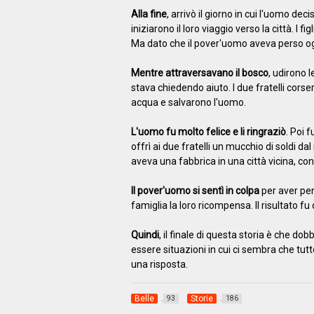
Alla fine
, arrivò il giorno in cui l'uomo deci
iniziarono il loro viaggio verso la città. I f
Ma dato che il pover'uomo aveva perso ogn
Mentre attraversavano il bosco
, udirono 
stava chiedendo aiuto. I due fratelli cors
acqua e salvarono l'uomo.
L'uomo fu molto felice e li ringraziò
. Poi 
offrì ai due fratelli un mucchio di soldi d
aveva una fabbrica in una città vicina, conc
Il pover'uomo si sentì in colpa
per aver pen
famiglia la loro ricompensa. Il risultato fu c
Quindi
, il finale di questa storia è che d
essere situazioni in cui ci sembra che t
una risposta.
Belle
Storie
93
186