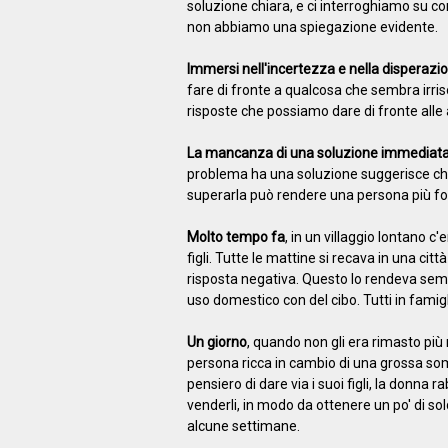
soluzione chiara, e ci interroghiamo su c
non abbiamo una spiegazione evidente.
Immersi nell'incertezza e nella disperazi
fare di fronte a qualcosa che sembra irrisol
risposte che possiamo dare di fronte alle 
La mancanza di una soluzione immediata 
problema ha una soluzione suggerisce che
superarla può rendere una persona più for
Molto tempo fa
, in un villaggio lontano 
figli. Tutte le mattine si recava in una citt
risposta negativa. Questo lo rendeva semp
uso domestico con del cibo. Tutti in famigli
Un giorno
, quando non gli era rimasto più 
persona ricca in cambio di una grossa so
pensiero di dare via i suoi figli, la donna r
venderli, in modo da ottenere un po' di sol
alcune settimane.