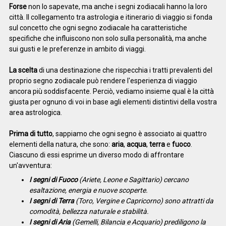
Forse
non lo sapevate, ma anche i segni zodiacali hanno la loro
città. Il collegamento tra astrologia e itinerario di viaggio si fonda
sul concetto che ogni segno zodiacale ha caratteristiche
specifiche che influiscono non solo sulla personalità, ma anche
sui gusti e le preferenze in ambito di viaggi.
La scelta
di una destinazione che rispecchia i tratti prevalenti del
proprio segno zodiacale può rendere l'esperienza di viaggio
ancora più soddisfacente. Perciò, vediamo insieme qual è la città
giusta per ognuno di voi in base agli elementi distintivi della vostra
area astrologica.
Prima di tutto
, sappiamo che ogni segno è associato ai quattro
elementi della natura, che sono:
aria
,
acqua
,
terra
e
fuoco
.
Ciascuno di essi esprime un diverso modo di affrontare
un'avventura:
I segni di Fuoco
(Ariete, Leone e Sagittario) cercano
esaltazione, energia e nuove scoperte.
I segni di Terra
(Toro, Vergine e Capricorno) sono attratti da
comodità, bellezza naturale e stabilità.
I segni di Aria
(Gemelli, Bilancia e Acquario) prediligono la