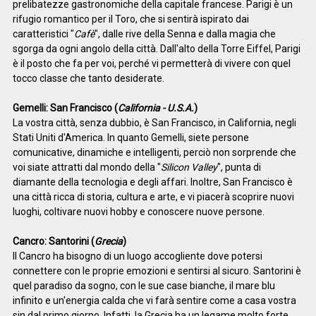
prelibatezze gastronomiche della capitale francese. Parigi è un
rifugio romantico per il Toro, che si sentirà ispirato dai
caratteristici "
Cafè
", dalle rive della Senna e dalla magia che
sgorga da ogni angolo della città. Dall'alto della Torre Eiffel, Parigi
è il posto che fa per voi, perché vi permetterà di vivere con quel
tocco classe che tanto desiderate.
Gemelli: San Francisco (
California - U.S.A.
)
La vostra città, senza dubbio, è San Francisco, in California, negli
Stati Uniti d'America. In quanto Gemelli, siete persone
comunicative, dinamiche e intelligenti, perciò non sorprende che
voi siate attratti dal mondo della "
Silicon Valley
", punta di
diamante della tecnologia e degli affari. Inoltre, San Francisco è
una città ricca di storia, cultura e arte, e vi piacerà scoprire nuovi
luoghi, coltivare nuovi hobby e conoscere nuove persone.
Cancro: Santorini (
Grecia
)
Il Cancro ha bisogno di un luogo accogliente dove potersi
connettere con le proprie emozioni e sentirsi al sicuro. Santorini è
quel paradiso da sogno, con le sue case bianche, il mare blu
infinito e un'energia calda che vi farà sentire come a casa vostra
sin dal primo giorno. Infatti, la Grecia ha un legame molto forte