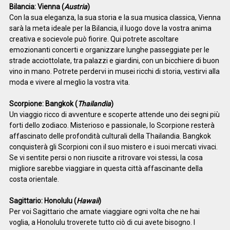
Bilancia: Vienna (
Austria
)
Con la sua eleganza, la sua storia e la sua musica classica, Vienna
sarà la meta ideale per la Bilancia, il luogo dove la vostra anima
creativa e socievole può fiorire. Qui potrete ascoltare
emozionanti concerti e organizzare lunghe passeggiate per le
strade acciottolate, tra palazzi e giardini, con un bicchiere di buon
vino in mano. Potrete perdervi in musei ricchi di storia, vestirvi alla
moda e vivere al meglio la vostra vita.
Scorpione: Bangkok (
Thailandia
)
Un viaggio ricco di avventure e scoperte attende uno dei segni più
forti dello zodiaco. Misterioso e passionale, lo Scorpione resterà
affascinato delle profondità culturali della Thailandia. Bangkok
conquisterà gli Scorpioni con il suo mistero e i suoi mercati vivaci.
Se vi sentite persi o non riuscite a ritrovare voi stessi, la cosa
migliore sarebbe viaggiare in questa città affascinante della
costa orientale.
Sagittario: Honolulu (
Hawaii
)
Per voi Sagittario che amate viaggiare ogni volta che ne hai
voglia, a Honolulu troverete tutto ciò di cui avete bisogno. I