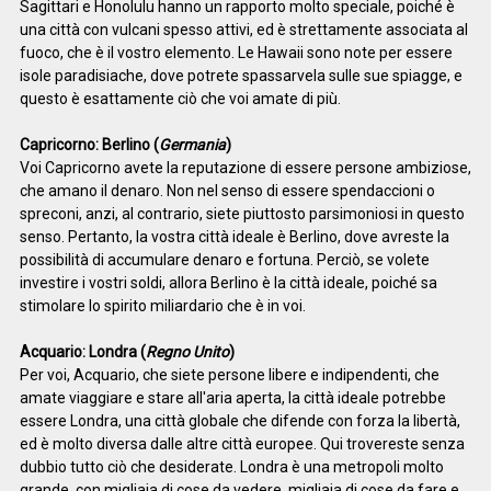
Sagittari e Honolulu hanno un rapporto molto speciale, poiché è
una città con vulcani spesso attivi, ed è strettamente associata al
fuoco, che è il vostro elemento. Le Hawaii sono note per essere
isole paradisiache, dove potrete spassarvela sulle sue spiagge, e
questo è esattamente ciò che voi amate di più.
Capricorno: Berlino (
Germania
)
Voi Capricorno avete la reputazione di essere persone ambiziose,
che amano il denaro. Non nel senso di essere spendaccioni o
spreconi, anzi, al contrario, siete piuttosto parsimoniosi in questo
senso. Pertanto, la vostra città ideale è Berlino, dove avreste la
possibilità di accumulare denaro e fortuna. Perciò, se volete
investire i vostri soldi, allora Berlino è la città ideale, poiché sa
stimolare lo spirito miliardario che è in voi.
Acquario: Londra (
Regno Unito
)
Per voi, Acquario, che siete persone libere e indipendenti, che
amate viaggiare e stare all'aria aperta, la città ideale potrebbe
essere Londra, una città globale che difende con forza la libertà,
ed è molto diversa dalle altre città europee. Qui trovereste senza
dubbio tutto ciò che desiderate. Londra è una metropoli molto
grande, con migliaia di cose da vedere, migliaia di cose da fare e