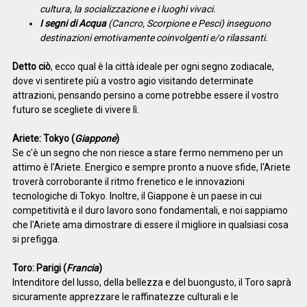
cultura, la socializzazione e i luoghi vivaci.
I segni di Acqua
(Cancro, Scorpione e Pesci) inseguono
destinazioni emotivamente coinvolgenti e/o rilassanti.
Detto ciò
, ecco qual è la città ideale per ogni segno zodiacale,
dove vi sentirete più a vostro agio visitando determinate
attrazioni, pensando persino a come potrebbe essere il vostro
futuro se scegliete di vivere lì.
Ariete: Tokyo (
Giappone
)
Se c'è un segno che non riesce a stare fermo nemmeno per un
attimo è l'Ariete. Energico e sempre pronto a nuove sfide, l'Ariete
troverà corroborante il ritmo frenetico e le innovazioni
tecnologiche di Tokyo. Inoltre, il Giappone è un paese in cui
competitività e il duro lavoro sono fondamentali, e noi sappiamo
che l'Ariete ama dimostrare di essere il migliore in qualsiasi cosa
si prefigga.
Toro: Parigi (
Francia
)
Intenditore del lusso, della bellezza e del buongusto, il Toro saprà
sicuramente apprezzare le raffinatezze culturali e le