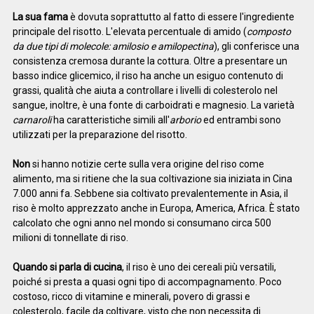
La sua fama
è dovuta soprattutto al fatto di essere l'ingrediente
principale del risotto. L'elevata percentuale di amido (
composto
da due tipi di molecole: amilosio e amilopectina
), gli conferisce una
consistenza cremosa durante la cottura. Oltre a presentare un
basso indice glicemico, il riso ha anche un esiguo contenuto di
grassi, qualità che aiuta a controllare i livelli di colesterolo nel
sangue, inoltre, è una fonte di carboidrati e magnesio. La varietà
carnaroli
ha caratteristiche simili all'
arborio
ed entrambi sono
utilizzati per la preparazione del risotto.
Non
si hanno notizie certe sulla vera origine del riso come
alimento, ma si ritiene che la sua coltivazione sia iniziata in Cina
7.000 anni fa. Sebbene sia coltivato prevalentemente in Asia, il
riso è molto apprezzato anche in Europa, America, Africa. È stato
calcolato che ogni anno nel mondo si consumano circa 500
milioni di tonnellate di riso.
Quando si parla di cucina
, il riso è uno dei cereali più versatili,
poiché si presta a quasi ogni tipo di accompagnamento. Poco
costoso, ricco di vitamine e minerali, povero di grassi e
colesterolo, facile da coltivare, visto che non necessita di