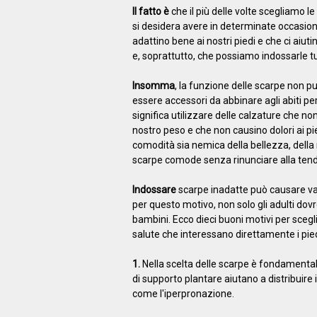
Il fatto è
che il più delle volte scegliamo le
si desidera avere in determinate occasio
adattino bene ai nostri piedi e che ci aiuti
e, soprattutto, che possiamo indossarle tu
Insomma
, la funzione delle scarpe non pu
essere accessori da abbinare agli abiti p
significa utilizzare delle calzature che n
nostro peso e che non causino dolori ai pie
comodità sia nemica della bellezza, della m
scarpe comode senza rinunciare alla te
Indossare
scarpe inadatte può causare var
per questo motivo, non solo gli adulti d
bambini. Ecco dieci buoni motivi per sceg
salute che interessano direttamente i pied
1.
Nella scelta delle scarpe è fondamental
di supporto plantare aiutano a distribui
come l'iperpronazione.