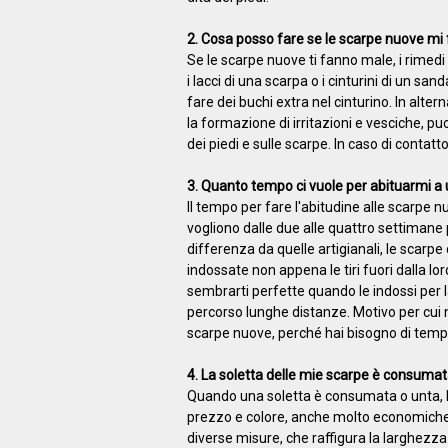
2. Cosa posso fare se le scarpe nuove mi
Se le scarpe nuove ti fanno male, i rimedi s
i lacci di una scarpa o i cinturini di un san
fare dei buchi extra nel cinturino. In altern
la formazione di irritazioni e vesciche, puo
dei piedi e sulle scarpe. In caso di contatt
3. Quanto tempo ci vuole per abituarmi a 
Il tempo per fare l'abitudine alle scarpe 
vogliono dalle due alle quattro settimane
differenza da quelle artigianali, le scarp
indossate non appena le tiri fuori dalla l
sembrarti perfette quando le indossi per 
percorso lunghe distanze. Motivo per cui
scarpe nuove, perché hai bisogno di tempo
4. La soletta delle mie scarpe è consumat
Quando una soletta è consumata o unta, bi
prezzo e colore, anche molto economiche.
diverse misure, che raffigura la larghezza