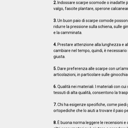
2.
Indossare scarpe scomode o inadatte può 
valgo, fascite plantare, sperone calcanear
3.
Un buon paio di scarpe comode possono 
ridurre la pressione sulla schiena, sulle g
e la camminata.
4.
Prestare attenzione alla lunghezza e all
cambiare nel tempo, quindi, è necessario m
giusta.
5.
Dare preferenza alle scarpe con un'ammo
articolazioni, in particolare sulle ginocchia
6.
Qualità nei materiali. I materiali con cu
tessuti di alta qualità, consentono la tra
7.
Chi ha esigenze specifiche, come piedi pi
ortopediche che lo aiuti a trovare il paio p
8.
È buona norma leggere le recensioni e co