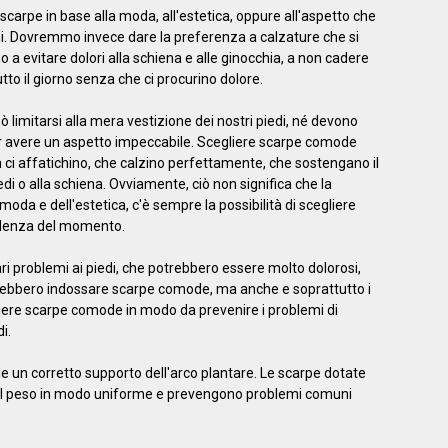
 scarpe in base alla moda, all'estetica, oppure all'aspetto che
ni. Dovremmo invece dare la preferenza a calzature che si
no a evitare dolori alla schiena e alle ginocchia, a non cadere
tto il giorno senza che ci procurino dolore.
ò limitarsi alla mera vestizione dei nostri piedi, né devono
er avere un aspetto impeccabile. Scegliere scarpe comode
on ci affatichino, che calzino perfettamente, che sostengano il
di o alla schiena. Ovviamente, ciò non significa che la
oda e dell'estetica, c'è sempre la possibilità di scegliere
ndenza del momento.
i problemi ai piedi, che potrebbero essere molto dolorosi,
ovrebbero indossare scarpe comode, ma anche e soprattutto i
liere scarpe comode in modo da prevenire i problemi di
i.
e un corretto supporto dell'arco plantare. Le scarpe dotate
re il peso in modo uniforme e prevengono problemi comuni