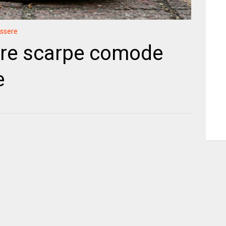
ssere
ere scarpe comode
e