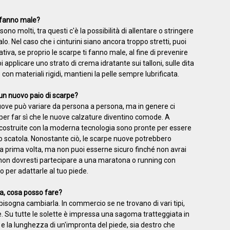
 fanno male?
ono molti, tra questi c'è la possibilità di allentare o stringere
dalo. Nel caso che i cinturini siano ancora troppo stretti, puoi
ativa, se proprio le scarpe ti fanno male, al fine di prevenire
i applicare uno strato di crema idratante sui talloni, sulle dita
o con materiali rigidi, mantieni la pelle sempre lubrificata.
un nuovo paio di scarpe?
nuove può variare da persona a persona, ma in genere ci
 per far sì che le nuove calzature diventino comode. A
e costruite con la moderna tecnologia sono pronte per essere
oro scatola. Nonostante ciò, le scarpe nuove potrebbero
la prima volta, ma non puoi esserne sicuro finché non avrai
 non dovresti partecipare a una maratona o running con
 per adattarle al tuo piede.
a, cosa posso fare?
sogna cambiarla. In commercio se ne trovano di vari tipi,
 Su tutte le solette è impressa una sagoma tratteggiata in
 e la lunghezza di un'impronta del piede, sia destro che