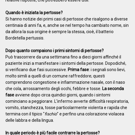
Quando è iniziata la pertosse?
Si hanno notizie dei primi casi di pertosse che risalgono a diverse
centinaia di anni fa, e, anche se nel tempo ha cambiato nome, sin
da allora la sua origine è sempre la stessa, cioè, il batterio
Bordetella pertussis.
Dopo quanto compaiono i primi sintomi di pertosse?
Può trascorrere da una settimana fino a dieci giorni affinché il
paziente inizi a manifestare i sintomi della pertosse. Dopodiché,
si verificano due fasi successive.
Prima fase
: i segnali sono lievi,
molto simili a quelli di un comune raffreddore; questi
comprendono congestione e infiammazione nasale, con il naso
che cola, arrossamento degli occhi, febbre e tosse.
La seconda
fase
avviene dopo circa quindici giorni, quando i sintomi
cominciano a peggiorare. L'infermo avverte difficoltà respiratoria,
vomito, stanchezza, tosse particolarmente violenta e rapida che
termina con il tipico "
fischio
" e perfino una colorazione violacea
delle labbra e della lingua.
In quale periodo è più facile contrarre la pertosse?