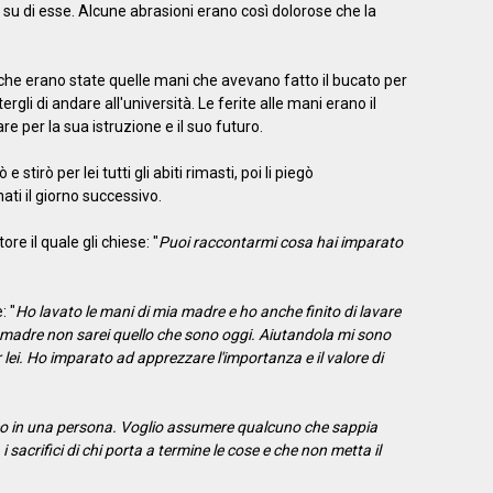
di su di esse. Alcune abrasioni erano così dolorose che la
 che erano state quelle mani che avevano fatto il bucato per
gli di andare all'università. Le ferite alle mani erano il
per la sua istruzione e il suo futuro.
 stirò per lei tutti gli abiti rimasti, poi li piegò
ti il giorno successivo.
tore il quale gli chiese: "
Puoi raccontarmi cosa hai imparato
: "
Ho lavato le mani di mia madre e ho anche finito di lavare
ia madre non sarei quello che sono oggi. Aiutandola mi sono
 lei. Ho imparato ad apprezzare l'importanza e il valore di
co in una persona. Voglio assumere qualcuno che sappia
i sacrifici di chi porta a termine le cose e che non metta il