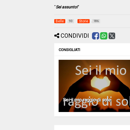
"
Sei assunto!
"
Belle
Storie
93
186
CONDIVIDI
CONSIGLIATI
Sei il mio raggio di sole