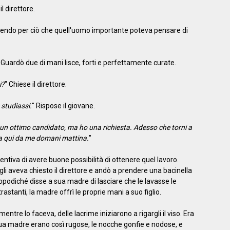
l direttore.
ossendo per ciò che quell'uomo importante poteva pensare di
. Guardò due di mani lisce, forti e perfettamente curate.
i?
" Chiese il direttore.
studiassi.
" Rispose il giovane.
un ottimo candidato, ma ho una richiesta. Adesso che torni a
rna qui da me domani mattina.
"
ntiva di avere buone possibilità di ottenere quel lavoro.
 gli aveva chiesto il direttore e andò a prendere una bacinella
odiché disse a sua madre di lasciare che le lavasse le
stanti, la madre offrì le proprie mani a suo figlio.
 mentre lo faceva, delle lacrime iniziarono a rigargli il viso. Era
sua madre erano così rugose, le nocche gonfie e nodose, e