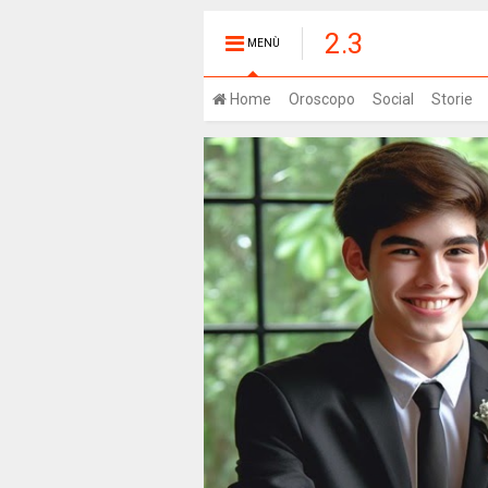
2.3
MENÙ
Home
Oroscopo
Social
Storie