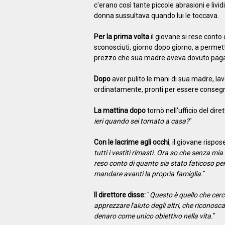
c'erano così tante piccole abrasioni e livi
donna sussultava quando lui le toccava.
Per la prima volta
il giovane si rese conto
sconosciuti, giorno dopo giorno, a permetter
prezzo che sua madre aveva dovuto pagare 
Dopo
aver pulito le mani di sua madre, lavò e
ordinatamente, pronti per essere consegna
La mattina dopo
tornò nell'ufficio del diret
ieri quando sei tornato a casa?
"
Con le lacrime agli occhi
, il giovane rispose
tutti i vestiti rimasti. Ora so che senza m
reso conto di quanto sia stato faticoso per
mandare avanti la propria famiglia.
"
Il direttore disse:
"
Questo è quello che cer
apprezzare l'aiuto degli altri, che riconosca 
denaro come unico obiettivo nella vita.
"