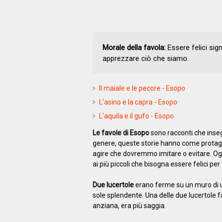
Morale della favola:
Essere felici sig
apprezzare ciò che siamo.
Il maiale e le pecore - Esopo
L'asino e la capra - Esopo
L'aquila e il gufo - Esopo
Le favole di Esopo
sono racconti che insegn
genere, queste storie hanno come protago
agire che dovremmo imitare o evitare. Oggi
ai più piccoli che bisogna essere felici pe
Due lucertole
erano ferme su un muro di un
sole splendente. Una delle due lucertole fa
anziana, era più saggia.