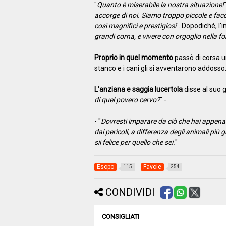
"
Quanto è miserabile la nostra situazione!
accorge di noi. Siamo troppo piccole e facc
così magnifici e prestigiosi
". Dopodiché, l'i
grandi corna, e vivere con orgoglio nella fo
Proprio in quel momento
passò di corsa un
stanco e i cani gli si avventarono addosso
L'anziana e saggia lucertola
disse al suo 
di quel povero cervo?
" -
- "
Dovresti imparare da ciò che hai appena vi
dai pericoli, a differenza degli animali più
sii felice per quello che sei.
"
Esopo
Favole
115
254
CONDIVIDI
CONSIGLIATI