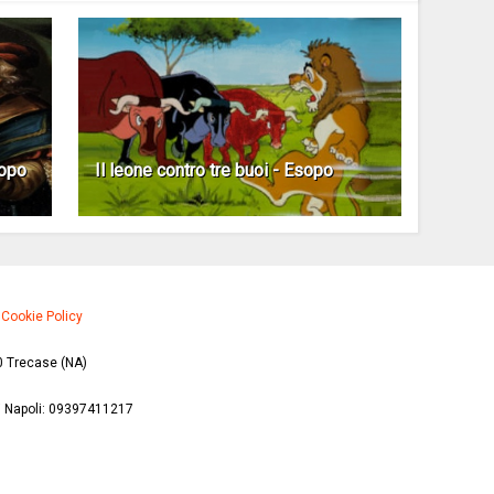
sopo
Il leone contro tre buoi - Esopo
·
Cookie Policy
0 Trecase (NA)
di Napoli: 09397411217