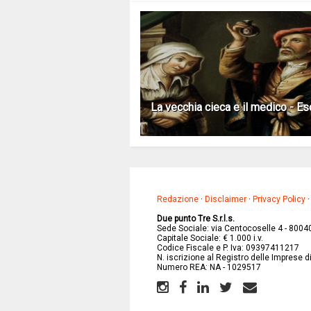
La vecchia cieca e il medico - E
Redazione
·
Disclaimer
·
Privacy Policy
Due punto Tre S.r.l.s.
Sede Sociale: via Centocoselle 4 - 8004
Capitale Sociale: € 1.000 i.v.
Codice Fiscale e P. Iva: 09397411217
N. iscrizione al Registro delle Imprese 
Numero REA: NA - 1029517