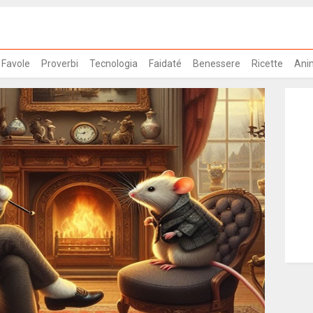
Favole
Proverbi
Tecnologia
Faidaté
Benessere
Ricette
Ani