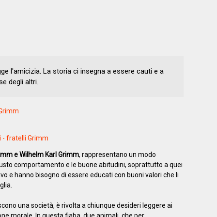
ge l'amicizia. La storia ci insegna a essere cauti e a
 degli altri.
i Grimm
 - fratelli Grimm
Grimm e Wilhelm Karl Grimm
, rappresentano un modo
 giusto comportamento e le buone abitudini, soprattutto a quei
vo e hanno bisogno di essere educati con buoni valori che li
glia.
scono una società, è rivolta a chiunque desideri leggere ai
one morale. In questa fiaba, due animali, che per