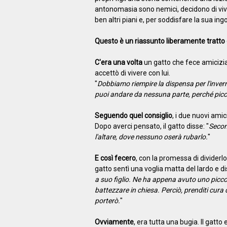
antonomasia sono nemici, decidono di viver
ben altri piani e, per soddisfare la sua ingo
Questo è un riassunto liberamente tratto d
C'era una volta
un gatto che fece amicizia 
accettò di vivere con lui.
"
Dobbiamo riempire la dispensa per l'inver
puoi andare da nessuna parte, perché picco
Seguendo quel consiglio
, i due nuovi ami
Dopo averci pensato, il gatto disse: "
Secon
l'altare, dove nessuno oserà rubarlo.
"
E così fecero
, con la promessa di dividerlo
gatto sentì una voglia matta del lardo e dis
a suo figlio. Ne ha appena avuto uno picco
battezzare in chiesa. Perciò, prenditi cura
porterò.
"
Ovviamente
, era tutta una bugia. Il gatto 