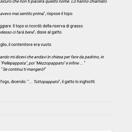
sicuro che non ti piacerà questo nome. Lo hanno chiamato
 avevo mai sentito prima
", rispose il topo.
giare. Il topo si ricordò della riserva di grasso.
adesso ci farà bene
", disse al gatto.
lio, il contenitore era vuoto.
ndo mi dicevi che andavi in chiesa per fare da padrino, in
 "Pellepappata", poi "Mezzopappato" e infine ...
"
 "
Se continui ti mangerò!
"
sfogo, dicendo: "
... Tuttopappato
", il gatto lo inghiottì.