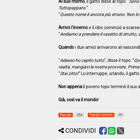
Al suo ritorno
, il gatto disse al topo: "
Sono 
Tuttopappato.
"
"
Questo nome è ancora più strano. Non lo
Arrivò l'inverno
e il cibo cominciò a scarseg
"
Andiamo a prendere il vasetto di strutto, 
Quando
i due amici arrivarono al nascondig
"
Adesso ho capito tutto
", disse il topo: "
Qua
realtà, mangiavi le nostre provviste. Prima
"
Stai zitto!
" Lo interruppe, urlando, il gatto.
Non appena
il povero topo terminò il suo 
Già, così va il mondo
!
Favole
fratelli Grimm
254
19
CONDIVIDI