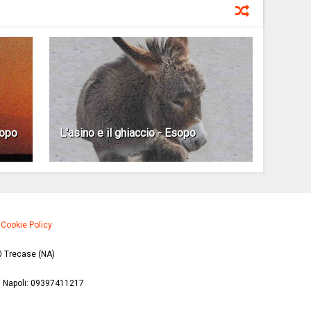
sopo
L'asino e il ghiaccio - Esopo
·
Cookie Policy
0 Trecase (NA)
di Napoli: 09397411217