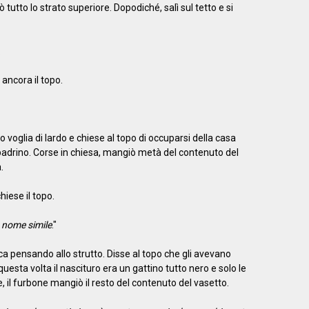
tutto lo strato superiore. Dopodiché, salì sul tetto e si
.
 ancora il topo.
vo voglia di lardo e chiese al topo di occuparsi della casa
drino. Corse in chiesa, mangiò metà del contenuto del
.
chiese il topo.
 nome simile
."
a pensando allo strutto. Disse al topo che gli avevano
esta volta il nascituro era un gattino tutto nero e solo le
 il furbone mangiò il resto del contenuto del vasetto.