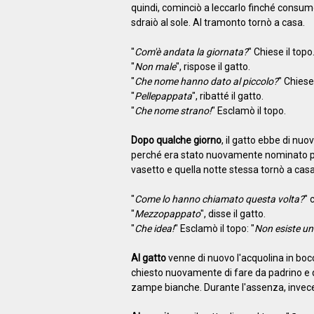
quindi, cominciò a leccarlo finché consumò 
sdraiò al sole. Al tramonto tornò a casa.
"
Com'è andata la giornata?
" Chiese il topo
"
Non male
", rispose il gatto.
"
Che nome hanno dato al piccolo?
" Chiese
"
Pellepappata
", ribatté il gatto.
"
Che nome strano!
" Esclamò il topo.
Dopo qualche giorno
, il gatto ebbe di nuo
perché era stato nuovamente nominato pa
vasetto e quella notte stessa tornò a casa
"
Come lo hanno chiamato questa volta?
" 
"
Mezzopappato
", disse il gatto.
"
Che idea!
" Esclamò il topo: "
Non esiste un
Al gatto
venne di nuovo l'acquolina in bocc
chiesto nuovamente di fare da padrino e qu
zampe bianche. Durante l'assenza, invece,