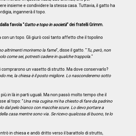
e insieme e condividere la stessa casa. Tuttavia, il gatto ha
rdigia, ingannerà il topo.
alla favola "
Gatto e topo in società
" dei fratelli Grimm.
con un topo. Gli giurò così tanto affetto che il topolino
no altrimenti moriremo la fame
", disse il gatto. "
Tu, però, non
lo come sei, potresti cadere in qualche trappola.
"
ci comprarono un vasetto di strutto. Ma dove conservarlo?
do me, la chiesa è il posto migliore. Lo nasconderemo sotto
 più in là in parti uguali. Ma non passò molto tempo che il
se al topo: "
Una mia cugina mi ha chiesto di fare da padrino
lo dal pelo bianco con macchie scure. Lo devo portare a
 della casa mentre sono via. Se ricevo qualcosa di buono, te lo
entrò in chiesa e andò dritto verso il barattolo di strutto,