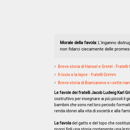
Morale della favola:
L'inganno distrug
non fidarci ciecamente delle promesse
Breve storia di Hansel e Gretel - Fratell
Il riccio e la lepre - fratelli Grimm
Breve storia di Biancaneve e i sette nani
Le favole dei fratelli Jacob Ludwig Karl 
costruttivo per insegnare ai più piccoli il
bambini che sono nel loro periodo formati
renda idonei alla vita di società e alla fami
La favola
del gatto e del topo che costitui
propri figli una storia contenente una lezi