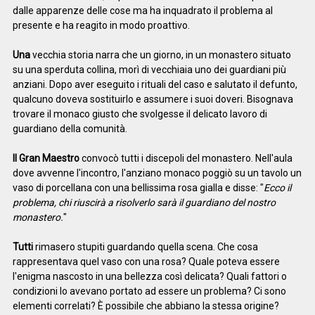
dalle apparenze delle cose ma ha inquadrato il problema al
presente e ha reagito in modo proattivo.
Una
vecchia storia narra che un giorno, in un monastero situato
su una sperduta collina, morì di vecchiaia uno dei guardiani più
anziani. Dopo aver eseguito i rituali del caso e salutato il defunto,
qualcuno doveva sostituirlo e assumere i suoi doveri. Bisognava
trovare il monaco giusto che svolgesse il delicato lavoro di
guardiano della comunità.
Il Gran Maestro
convocò tutti i discepoli del monastero. Nell'aula
dove avvenne l'incontro, l'anziano monaco poggiò su un tavolo un
vaso di porcellana con una bellissima rosa gialla e disse: "
Ecco il
problema, chi riuscirà a risolverlo sarà il guardiano del nostro
monastero.
"
Tutti
rimasero stupiti guardando quella scena. Che cosa
rappresentava quel vaso con una rosa? Quale poteva essere
l'enigma nascosto in una bellezza così delicata? Quali fattori o
condizioni lo avevano portato ad essere un problema? Ci sono
elementi correlati? È possibile che abbiano la stessa origine?