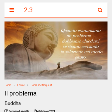
2.3
Home
Favole
Domande frequenti
Il problema
Buddha
Gennaro Langella
4 febbraio 2024