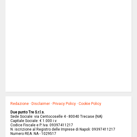
Redazione
·
Disclaimer
·
Privacy Policy
·
Cookie Policy
Due punto Tre S.r.l.s.
Sede Sociale: via Centocoselle 4 - 80040 Trecase (NA)
Capitale Sociale: € 1.000 i.v.
Codice Fiscale e P. Iva: 09397411217
N. iscrizione al Registro delle Imprese di Napoli: 09397411217
Numero REA: NA - 1029517