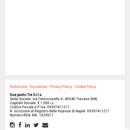
Redazione
·
Disclaimer
·
Privacy Policy
·
Cookie Policy
Due punto Tre S.r.l.s.
Sede Sociale: via Centocoselle 4 - 80040 Trecase (NA)
Capitale Sociale: € 1.000 i.v.
Codice Fiscale e P. Iva: 09397411217
N. iscrizione al Registro delle Imprese di Napoli: 09397411217
Numero REA: NA - 1029517