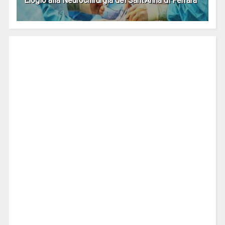
Elogio alla Neurochirurgia del Sant'Anna di Ferrara