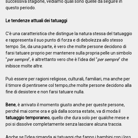
successiva stagione, vediamo quali sono quelle da seguire in
questo periodo.
Le tendenze attuali dei tatuaggi
C'è una caratteristica che distingue la natura stessa del tatuaggio
e rappresenta il suo punto di forza e di debolezza allo stesso
tempo. Se, da una parte, è vero che molte persone decidono di
farsi tatuare proprio per mantenere sulla propria pelle un simbolo
"
per sempre
", è altrettanto vero che è l'idea del "
per sempre
" che
inibisce molte altre.
Può essere per ragioni religiose, culturali, familiari, ma anche per
il timore di pentirsene col tempo,che molte persone decidono alla
fine di desistere e non farsi tatuare nulla.
Bene
, è arrivato il momento giusto anche per queste persone,
perché mai come ora e già dalla scorsa estate, va di moda il
tatuaggio temporaneo
, quello che dura solo per qualche mese e
poi si dissolve completamente senza lasciare alcuna traccia.
Anche se l'idea rimanda ai tatuaggi che fanno i bambini con i loro