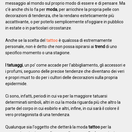
messaggio al mondo sul proprio modo di essere e di pensare. Ma
c'è anche chi lo fa per
moda
, per arricchire la propria pelle con
decorazioni di tendenza, che la rendano esteticamente più
accattivante, o per poterlo semplicemente sfoggiare in pubblico
in estate o in particolari circostanze.
Anche se la scelta del
tattoo
è qualcosa di estremamente
personale, non è detto che non possa ispirarsi ai
trend
di uno
specifico momento o una stagione.
I tatuaggi
, un po' come accade per l'abbigliamento, gli accessori e
i profumi, seguono delle precise tendenze che diventano dei veri
e propri must to do per i cultori delle decorazioni sulla propria
epidermide.
Ci sono, infatti, periodi in cui va per la maggiore tatuarsi
determinati simboli, altri in cui la moda riguarda più che altro la
parte del corpo in cui esibirlo e altri, infine, in cui sarà il colore il
vero protagonista di una tendenza.
Qualunque sia l'oggetto che detterà la moda
tattoo
per la