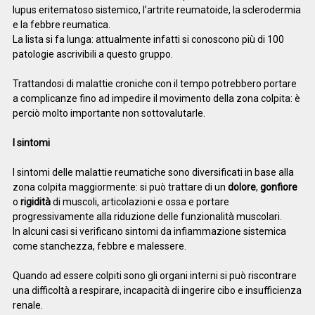
lupus eritematoso sistemico, l’artrite reumatoide, la sclerodermia
e la febbre reumatica.
La lista si fa lunga: attualmente infatti si conoscono più di 100
patologie ascrivibili a questo gruppo.
Trattandosi di malattie croniche con il tempo potrebbero portare
a complicanze fino ad impedire il movimento della zona colpita: è
perciò molto importante non sottovalutarle.
I sintomi
I sintomi delle malattie reumatiche sono diversificati in base alla
zona colpita maggiormente: si può trattare di un
dolore
,
gonfiore
o
rigidità
di muscoli, articolazioni e ossa e portare
progressivamente alla riduzione delle funzionalità muscolari.
In alcuni casi si verificano sintomi da infiammazione sistemica
come stanchezza, febbre e malessere.
Quando ad essere colpiti sono gli organi interni si può riscontrare
una difficoltà a respirare, incapacità di ingerire cibo e insufficienza
renale.