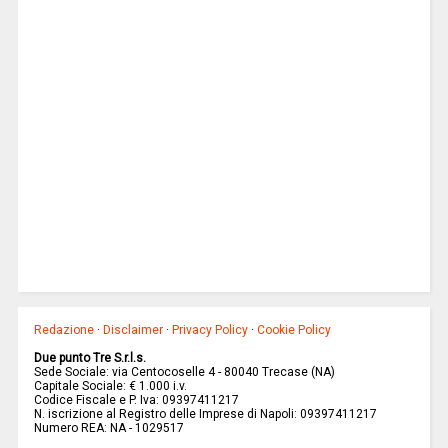
Redazione
·
Disclaimer
·
Privacy Policy
·
Cookie Policy
Due punto Tre S.r.l.s.
Sede Sociale: via Centocoselle 4 - 80040 Trecase (NA)
Capitale Sociale: € 1.000 i.v.
Codice Fiscale e P. Iva: 09397411217
N. iscrizione al Registro delle Imprese di Napoli: 09397411217
Numero REA: NA - 1029517