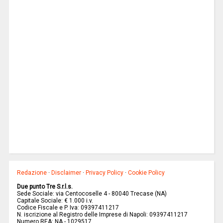
Redazione
·
Disclaimer
·
Privacy Policy
·
Cookie Policy
Due punto Tre S.r.l.s.
Sede Sociale: via Centocoselle 4 - 80040 Trecase (NA)
Capitale Sociale: € 1.000 i.v.
Codice Fiscale e P. Iva: 09397411217
N. iscrizione al Registro delle Imprese di Napoli: 09397411217
Numero REA: NA - 1029517