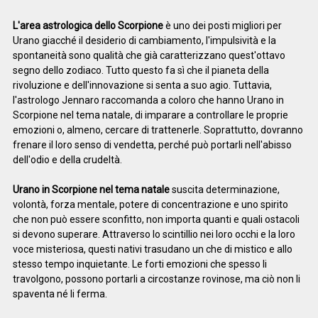
L'area astrologica dello Scorpione
è uno dei posti migliori per
Urano giacché il desiderio di cambiamento, l'impulsività e la
spontaneità sono qualità che già caratterizzano quest'ottavo
segno dello zodiaco. Tutto questo fa sì che il pianeta della
rivoluzione e dell'innovazione si senta a suo agio. Tuttavia,
l'astrologo Jennaro raccomanda a coloro che hanno Urano in
Scorpione nel tema natale, di imparare a controllare le proprie
emozioni o, almeno, cercare di trattenerle. Soprattutto, dovranno
frenare il loro senso di vendetta, perché può portarli nell'abisso
dell'odio e della crudeltà.
Urano in Scorpione nel tema natale
suscita determinazione,
volontà, forza mentale, potere di concentrazione e uno spirito
che non può essere sconfitto, non importa quanti e quali ostacoli
si devono superare. Attraverso lo scintillio nei loro occhi e la loro
voce misteriosa, questi nativi trasudano un che di mistico e allo
stesso tempo inquietante. Le forti emozioni che spesso li
travolgono, possono portarli a circostanze rovinose, ma ciò non li
spaventa né li ferma.