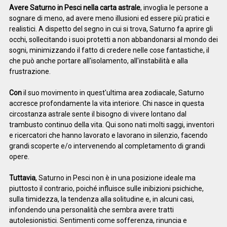
Avere Saturno in Pesci nella carta astrale
, invoglia le persone a
sognare di meno, ad avere meno illusioni ed essere più pratici e
realistici. A dispetto del segno in cui si trova, Saturno fa aprire gli
occhi, sollecitando i suoi protetti a non abbandonarsi al mondo dei
sogni, minimizzando il fatto di credere nelle cose fantastiche, il
che può anche portare all'isolamento, all'instabilità e alla
frustrazione.
Con
il suo movimento in quest'ultima area zodiacale, Saturno
accresce profondamente la vita interiore. Chi nasce in questa
circostanza astrale sente il bisogno di vivere lontano dal
trambusto continuo della vita. Qui sono nati molti saggi, inventori
e ricercatori che hanno lavorato e lavorano in silenzio, facendo
grandi scoperte e/o intervenendo al completamento di grandi
opere.
Tuttavia
, Saturno in Pesci non è in una posizione ideale ma
piuttosto il contrario, poiché influisce sulle inibizioni psichiche,
sulla timidezza, la tendenza alla solitudine e, in alcuni casi,
infondendo una personalità che sembra avere tratti
autolesionistici. Sentimenti come sofferenza, rinuncia e