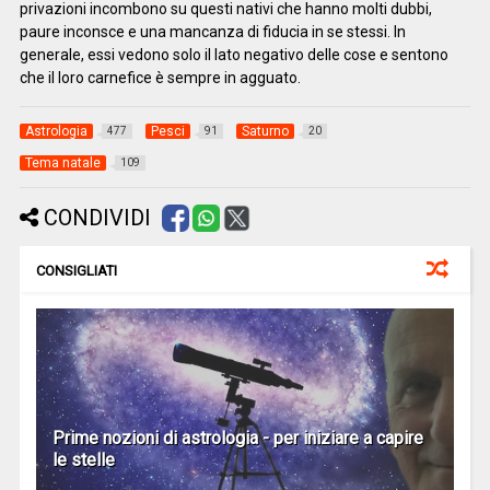
privazioni incombono su questi nativi che hanno molti dubbi,
paure inconsce e una mancanza di fiducia in se stessi. In
generale, essi vedono solo il lato negativo delle cose e sentono
che il loro carnefice è sempre in agguato.
Astrologia
Pesci
Saturno
477
91
20
Tema natale
109
CONDIVIDI
CONSIGLIATI
Prime nozioni di astrologia - per iniziare a capire
le stelle