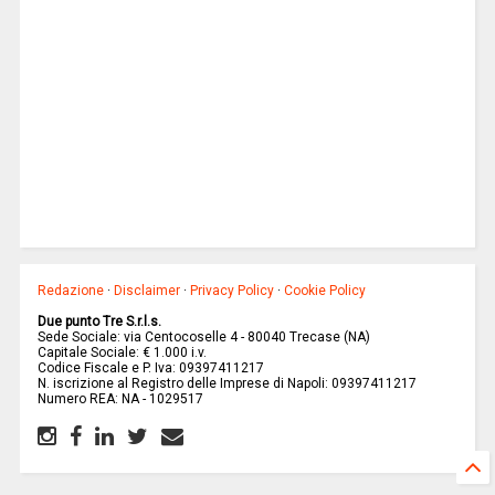
Redazione
·
Disclaimer
·
Privacy Policy
·
Cookie Policy
Due punto Tre S.r.l.s.
Sede Sociale: via Centocoselle 4 - 80040 Trecase (NA)
Capitale Sociale: € 1.000 i.v.
Codice Fiscale e P. Iva: 09397411217
N. iscrizione al Registro delle Imprese di Napoli: 09397411217
Numero REA: NA - 1029517