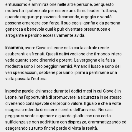
entusiasmo e ammirazione nelle altre persone, per questo
motivo ha il potenziale per essere un ottimo leader. Tuttavia,
quando raggiunge posizioni di comando, orgoglio e vanità
possono emergere con forza. Il suo ego si gonfia e da persona
generosa e benevola qual è può diventare presuntuosa e
arrogante e persino eccessivamente avida.
Insomma
, avere Giove in Leone nella carta astrale rende
esuberanti e sfrenati. Questi nativi vogliono che il mondo intero
veda quanto sono dinamici e potenti. La vergogna e la falsa
modestia sono i loro peggiori nemici. Amano il lusso e sono dei
veri spendaccioni, sebbene poi siano i primi a pentirsene una
volta passata l'euforia.
In poche parole
, chi nasce durante i dodici mesi in cui Giove è in
Leone, ha l'opportunità di promuovere la sicurezza in se stesso,
divenendo consapevole del proprio valore. Il guaio è che a volte
esagera credendo di essere il centro dell'universo. Nei casi
peggiori si sente superiore e guarda gli altri con una certa
sufficienza se non addirittura con disprezzo, drammatizzando ed
esagerando su tutto finché perde di vista la realtà.