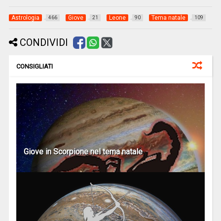
Astrologia
Giove
Leone
Tema natale
466
21
90
109
CONDIVIDI
CONSIGLIATI
Giove in Scorpione nel tema natale