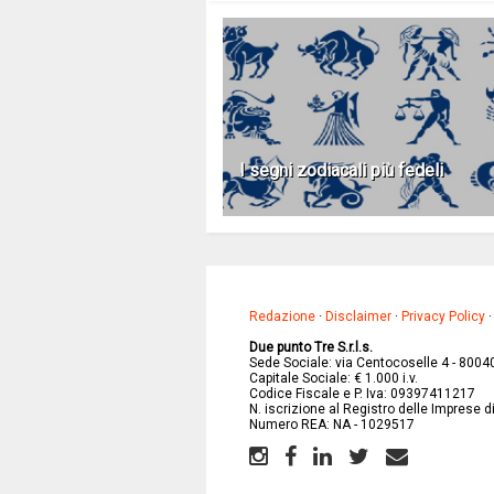
I segni zodiacali più fedeli
Redazione
·
Disclaimer
·
Privacy Policy
Due punto Tre S.r.l.s.
Sede Sociale: via Centocoselle 4 - 8004
Capitale Sociale: € 1.000 i.v.
Codice Fiscale e P. Iva: 09397411217
N. iscrizione al Registro delle Imprese 
Numero REA: NA - 1029517