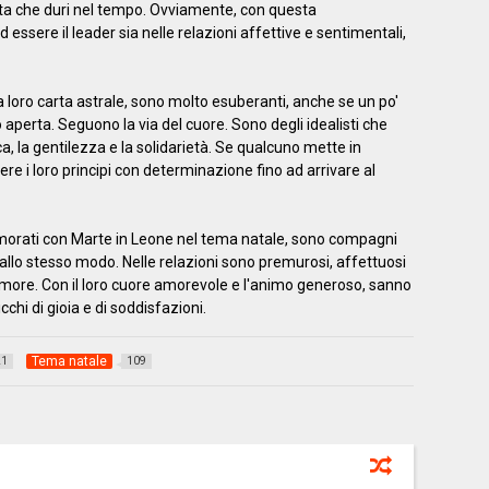
ta che duri nel tempo. Ovviamente, con questa
essere il leader sia nelle relazioni affettive e sentimentali,
 loro carta astrale, sono molto esuberanti, anche se un po'
 aperta. Seguono la via del cuore. Sono degli idealisti che
ca, la gentilezza e la solidarietà. Se qualcuno mette in
ere i loro principi con determinazione fino ad arrivare al
namorati con Marte in Leone nel tema natale, sono compagni
i allo stesso modo. Nelle relazioni sono premurosi, affettuosi
amore. Con il loro cuore amorevole e l'animo generoso, sanno
chi di gioia e di soddisfazioni.
Tema natale
21
109