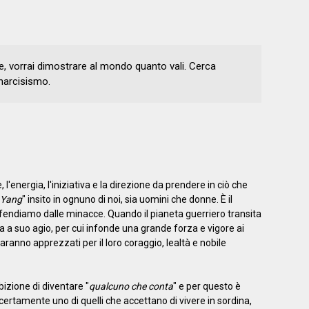
e, vorrai dimostrare al mondo quanto vali. Cerca
 narcisismo.
l'energia, l'iniziativa e la direzione da prendere in ciò che
Yang
" insito in ognuno di noi, sia uomini che donne. È il
 difendiamo dalle minacce. Quando il pianeta guerriero transita
va a suo agio, per cui infonde una grande forza e vigore ai
ranno apprezzati per il loro coraggio, lealtà e nobile
izione di diventare "
qualcuno che conta
" e per questo è
 certamente uno di quelli che accettano di vivere in sordina,