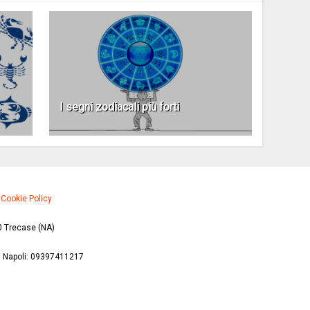
I segni zodiacali più forti
·
Cookie Policy
0 Trecase (NA)
di Napoli: 09397411217