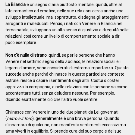
La Bilancia
è un segno d'aria piuttosto mentale, quindi, oltre al
lato romantico ed emotivo, nelle sue relazioni cerca anche uno
sviluppo intellettuale, ma, soprattutto, disdegna gli atteggiamenti
arroganti e maleducati. Perciò, i nati con Venere in Bilancia nel
tema natale, sviluppano un alto senso di giustizia e di equità nelle
relazioni, così come un livello di comportamento sociale a dir
poco esemplare.
Non c'è nulla di strano
, quindi, se per le persone che hanno
Venere nel settimo segno dello Zodiaco, le relazioni sociali e i
legami d'amore, sono considerati di estrema importanza. Questo
succede anche perché chi nasce in questo particolare contesto
astrale, riesce a capire i sentimenti degli altri. Costui o costei
apprezza la compagnia, e nelle relazioni con le persone sa come
accontentare tutti, senza deludere nessuno. Per esempio,
dicendo esattamente ciò che l'altro vuole sentire.
Chi
nasce con Venere in uno dei due pianeti da Lei governati
(
l'altro è il Toro
), generalmente è una brava persona. Quando
s'innamora di qualcuno, non manifesta sentimenti eccessivi ma
ama viverli in equilibrio. Si prende cura del suo corpo e del suo