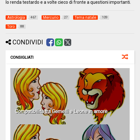
lo renda testardo e a volte cieco di fronte a questioni importanti.
Astrologia
Mercurio
Tema natale
467
27
109
Toro
88
CONDIVIDI
CONSIGLIATI
Compatibilità tra Gemelli e Leone in amore