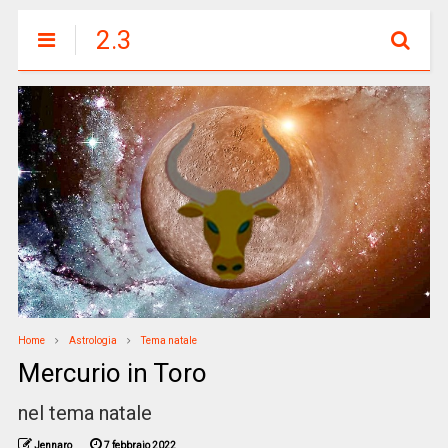
2.3
Home
Astrologia
Tema natale
Mercurio in Toro
nel tema natale
Jennaro
7 febbraio 2022