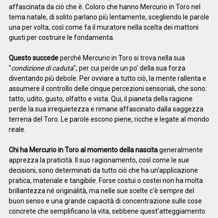
affascinata da ciò che è. Coloro che hanno Mercurio in Toro nel
tema natale, di solito parlano più lentamente, scegliendo le parole
una per volta, così come fa il muratore nella scelta dei mattoni
giusti per costruire le fondamenta.
Questo succede
perché Mercurio in Toro si trova nella sua
"
condizione di caduta
", per cui perde un po' della sua forza
diventando più debole. Per ovviare a tutto ciò, la mente rallenta e
assumere il controllo delle cinque percezioni sensoriali, che sono:
tatto, udito, gusto, olfatto e vista. Qui, il pianeta della ragione
perde la sua irrequietezza e rimane affascinato dalla saggezza
terrena del Toro. Le parole escono piene, ricche e legate al mondo
reale.
Chi ha Mercurio in Toro al momento della nascita
generalmente
apprezza la praticità. Il suo ragionamento, così come le sue
decisioni, sono determinati da tutto ciò che ha un'applicazione
pratica, materiale e tangibile. Forse costui o costei non ha molta
brillantezza né originalità, ma nelle sue scelte c'è sempre del
buon senso e una grande capacità di concentrazione sulle cose
concrete che semplificano la vita, sebbene quest'atteggiamento