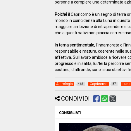
persone a compiere una determinata azio
Poiché
il Capricorno è un segno di terra or
mondo in coincidenza alla Luna in questo 
maggiore ambizione di intraprendere e contro
che a questi nativi non piaccia correre risc
In tema sentimentale
, l'innamorato o l'
responsabile e matura, coerente nelle sue 
affettiva. Sul lavoro ambisce a ricevere c
progresso è in salita, lui/lei la percorre 
costano, d'altronde, sono i suoi obiettivi fin
Astrologia
Capricorno
Luna
466
87
CONDIVIDI
CONSIGLIATI