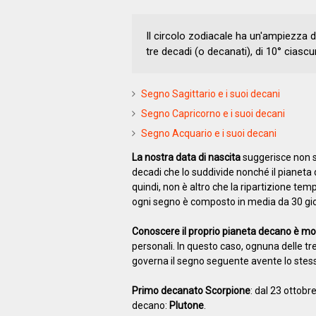
Il circolo zodiacale ha un'ampiezza d
tre decadi (o decanati), di 10° ciascu
Segno Sagittario e i suoi decani
Segno Capricorno e i suoi decani
Segno Acquario e i suoi decani
La nostra data di nascita
suggerisce non s
decadi che lo suddivide nonché il pianeta
quindi, non è altro che la ripartizione tem
ogni segno è composto in media da 30 gior
Conoscere il proprio pianeta decano è mo
personali. In questo caso, ognuna delle tr
governa il segno seguente avente lo ste
Primo decanato Scorpione
: dal 23 ottob
decano:
Plutone
.