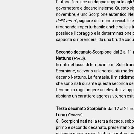
Plutone fornisce un doppio supporto agli 
governatore e decano insieme. Questo signif
novembre, è uno Scorpione autentico. Nel b
dell'Averno
", signore del mondo invisibile e
rimanendo imperturbabile anche nelle situazi
possiede il coraggio e la determinazione 
capacità di riprendersi da una brutta cadu
Secondo decanato Scorpione
: dal 2 al 
Nettuno
(
Pesci
).
In nati nel lasso di tempo in cui il Sole tr
Scorpione, ricevono un'energia più modera
decano Nettuno. La fantasia, il misticismo, 
che sono nati durante questa seconda dec
tendono a raggiungere un elevato sviluppo 
abbiano un carattere aggressivo, non esita
Terzo decanato Scorpione
: dal 12 al 21
Luna
(
Cancro
).
Gli Scorpioni nati nella terza decade, sebb
primo e secondo decanato, presentano del
possono persino manifestare caratteri op