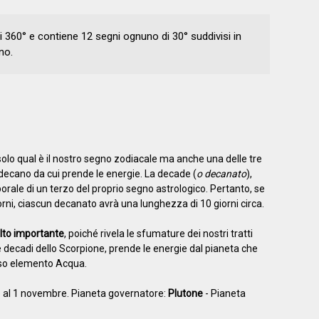
i 360° e contiene 12 segni ognuno di 30° suddivisi in
no.
olo qual è il nostro segno zodiacale ma anche una delle tre
 decano da cui prende le energie. La decade (
o decanato
),
porale di un terzo del proprio segno astrologico. Pertanto, se
ni, ciascun decanato avrà una lunghezza di 10 giorni circa.
lto importante
, poiché rivela le sfumature dei nostri tratti
e decadi dello Scorpione, prende le energie dal pianeta che
sso elemento Acqua.
re al 1 novembre. Pianeta governatore:
Plutone
- Pianeta