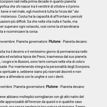
Scorpioni nati nella prima decade in quanto pianeta
ica che chi nasce tra il ventitré di ottobre e il primo
ene e nel male, egli mostrerà tutta la forza del "
dio
 misterioso. Costui ha la capacità di affrontare i pericoli
oni più difficili. Sa che nella vita nulla è facile, ma
per superare ogni ostacolo, così come la straordinaria
ta e ricominciare la corsa.
11 novembre. Pianeta governatore:
Plutone
- Pianeta decano:
ansita tra il decimo e il ventesimo giorno di permanenza nello
ta ed estatica tipica dei Pesci, trasmessa dal suo pianeta
i sogni e le illusioni, sono temi comuni nella vita di coloro
ade. Pur mantenendo integra la personalità degli Scorpioni,
spirituale e, sebbene siano più riservati discreti e non
no a difendersi con le unghie e con i denti.
 novembre. Pianeta governatore:
Plutone
- Pianeta decano:
ene abbiano molteplici somiglianze con gli altri nativi del
le apprezzabili differenze da questi e in qualche caso
posti, ma senza perdere la loro natura plutoniana. Sanno