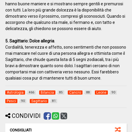
hanno buone maniere e si mostrano sempre gentili e premurosi
con tutti. La loro più grande dolcezza è la disponibilità che
dimostrano verso il prossimo, compresi gli sconosciuti. Quando si
accorgono che qualcuno sta male, si fermano e, con tatto e
delicatezza, gli chiedono se possono essere di aiuto.
5. Sagittario: Dolce allegria
.
Cordialità, tenerezza e affetto, sono sentimenti che non possono
mai mancare nel cuore di una persona allegra e ottimista come il
Sagittario, che chiude questa lista di 5 segni zodiacali, tra i più
bravi a dimostrare quanto sono dolci. I sagittari cercano di non
comportarsi mai con cattiveria verso nessuno. Essi farebbero
qualsiasi cosa pur di mantenere tutti di buon umore.
Astrologia
Bilancia
Cancro
Leone
466
85
88
90
Pesci
Sagittario
90
81
CONDIVIDI
CONSIGLIATI