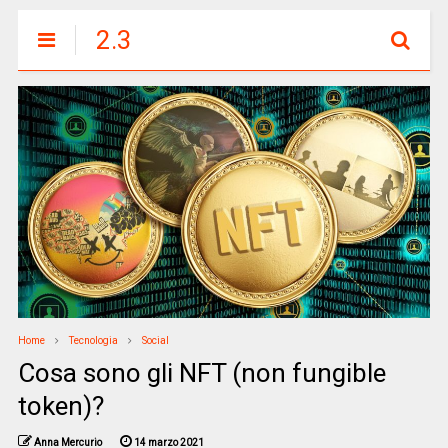
2.3
Home
Tecnologia
Social
Cosa sono gli NFT (non fungible
token)?
Anna Mercurio
14 marzo 2021