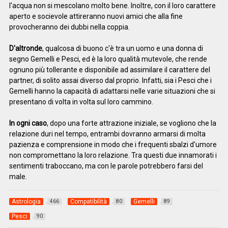
l'acqua non si mescolano molto bene. Inoltre, con il loro carattere
aperto e socievole attireranno nuovi amici che alla fine
provocheranno dei dubbi nella coppia.
D'altronde
, qualcosa di buono c'è tra un uomo e una donna di
segno Gemelli e Pesci, ed è la loro qualità mutevole, che rende
ognuno più tollerante e disponibile ad assimilare il carattere del
partner, di solito assai diverso dal proprio. Infatti, sia i Pesci che i
Gemelli hanno la capacità di adattarsi nelle varie situazioni che si
presentano di volta in volta sul loro cammino.
In ogni caso
, dopo una forte attrazione iniziale, se vogliono che la
relazione duri nel tempo, entrambi dovranno armarsi di molta
pazienza e comprensione in modo che i frequenti sbalzi d'umore
non compromettano la loro relazione. Tra questi due innamorati i
sentimenti traboccano, ma con le parole potrebbero farsi del
male.
Astrologia
Compatibilità
Gemelli
466
80
89
Pesci
90