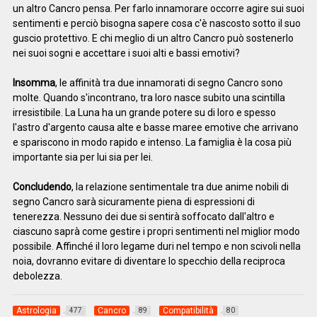
un altro Cancro pensa. Per farlo innamorare occorre agire sui suoi
sentimenti e perciò bisogna sapere cosa c'è nascosto sotto il suo
guscio protettivo. E chi meglio di un altro Cancro può sostenerlo
nei suoi sogni e accettare i suoi alti e bassi emotivi?
Insomma
, le affinità tra due innamorati di segno Cancro sono
molte. Quando s'incontrano, tra loro nasce subito una scintilla
irresistibile. La Luna ha un grande potere su di loro e spesso
l'astro d'argento causa alte e basse maree emotive che arrivano
e spariscono in modo rapido e intenso. La famiglia è la cosa più
importante sia per lui sia per lei.
Concludendo
, la relazione sentimentale tra due anime nobili di
segno Cancro sarà sicuramente piena di espressioni di
tenerezza. Nessuno dei due si sentirà soffocato dall'altro e
ciascuno saprà come gestire i propri sentimenti nel miglior modo
possibile. Affinché il loro legame duri nel tempo e non scivoli nella
noia, dovranno evitare di diventare lo specchio della reciproca
debolezza.
Astrologia
Cancro
Compatibilità
477
89
80