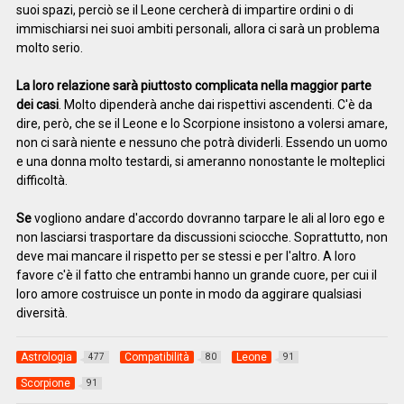
suoi spazi, perciò se il Leone cercherà di impartire ordini o di
immischiarsi nei suoi ambiti personali, allora ci sarà un problema
molto serio.
La loro relazione sarà piuttosto complicata nella maggior parte
dei casi
. Molto dipenderà anche dai rispettivi ascendenti. C'è da
dire, però, che se il Leone e lo Scorpione insistono a volersi amare,
non ci sarà niente e nessuno che potrà dividerli. Essendo un uomo
e una donna molto testardi, si ameranno nonostante le molteplici
difficoltà.
Se
vogliono andare d'accordo dovranno tarpare le ali al loro ego e
non lasciarsi trasportare da discussioni sciocche. Soprattutto, non
deve mai mancare il rispetto per se stessi e per l'altro. A loro
favore c'è il fatto che entrambi hanno un grande cuore, per cui il
loro amore costruisce un ponte in modo da aggirare qualsiasi
diversità.
Astrologia
Compatibilità
Leone
477
80
91
Scorpione
91