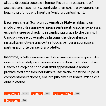
alleato di questa coppia è il tempo. Più gli anni passano e più
acquisiscono esperienza, condividono emozioni e sviluppano un
legame profondo che li porta a fondersi spiritualmente.
È pur vero che
gli Scorpioni governati da Plutone abbiano un
modo diverso di esprimere i propri sentimenti, giacché sono assai
esigenti e spesso chiedono in cambio più di quello che danno. Il
Cancro invece è governato dalla Luna, che gli conferisce
instabilità emotiva e una certa sfiducia, per cui si aggrappa al
partner più forte per sentirsi protetto.
Insomma
, un'attrazione irresistibile e magica avvolge questi due
innamorati sin dal primo momento in cui i loro occhi s'incontrano.
Cancro e Scorpione sono entrambi appassionati e amano
provare forti emozioni nell'intimità. Basta che mostrino un po' di
comprensione reciproca, e la loro può divenire una relazione che
dura in eterno.
Astrologia
Cancro
Compatibilità
466
88
80
Scorpione
90