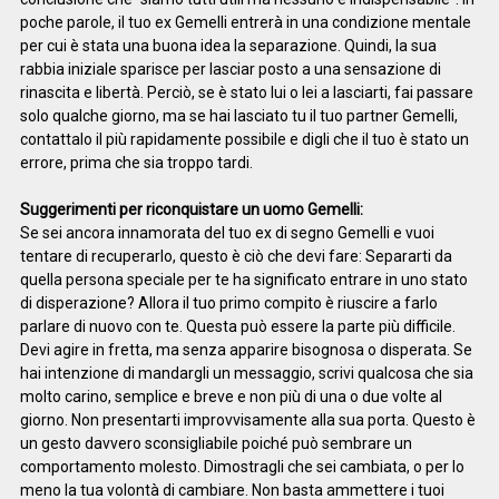
poche parole, il tuo ex Gemelli entrerà in una condizione mentale
per cui è stata una buona idea la separazione. Quindi, la sua
rabbia iniziale sparisce per lasciar posto a una sensazione di
rinascita e libertà. Perciò, se è stato lui o lei a lasciarti, fai passare
solo qualche giorno, ma se hai lasciato tu il tuo partner Gemelli,
contattalo il più rapidamente possibile e digli che il tuo è stato un
errore, prima che sia troppo tardi.
Suggerimenti per riconquistare un uomo Gemelli:
Se sei ancora innamorata del tuo ex di segno Gemelli e vuoi
tentare di recuperarlo, questo è ciò che devi fare: Separarti da
quella persona speciale per te ha significato entrare in uno stato
di disperazione? Allora il tuo primo compito è riuscire a farlo
parlare di nuovo con te. Questa può essere la parte più difficile.
Devi agire in fretta, ma senza apparire bisognosa o disperata. Se
hai intenzione di mandargli un messaggio, scrivi qualcosa che sia
molto carino, semplice e breve e non più di una o due volte al
giorno. Non presentarti improvvisamente alla sua porta. Questo è
un gesto davvero sconsigliabile poiché può sembrare un
comportamento molesto. Dimostragli che sei cambiata, o per lo
meno la tua volontà di cambiare. Non basta ammettere i tuoi