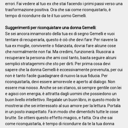
errori. Fai vedere al tuo ex che stai facendo i primi passi verso una
trasformazione positiva. Ora che sai come riconquistarlo, è
tempo di ricondurre da te il tuo uomo Gemelli.
Suggerimenti per riconquistare una donna Gemelli:
Se sei ancora innamorato della tua ex di segno Gemelli e vuoi
tentare di recuperarla, questo è ciò che devi fare: Per riavere la
tua ex moglie, convivente o fidanzata, dovrai fare alcune cose
che normalmente non fai. Ma credimi, funzionerà. Riuscirai a
recuperare la persona che ami così tanto, basta seguire alcuni
semplici stratagemmi che sto per dirti. Per prima cosa devi
sapere che la donna Gemelli è eccessivamente prevenuta, per cui
non è tanto facile guadagnare di nuovo la sua fiducia. Per
riconquistarla, devi essere amorevole e aperto al dialogo. Non
essere mai noioso. Anche se sei stanco, sii sempre gentile con lei
e agisci con energia; è attratta dagli uomini che possiedono un
buon livello intellettivo. Regalale un buon libro, in questo modo le
mostrerai che sei interessato al suo amore per la lettura. Portala
in un posto inaspettato. Fa in modo che dimentichi tutte le cose
brutte. Se ottieni questo effetto magico, e fatta. Ora che sai
come riconquistarla, è tempo di ricondurre da te la tua donna