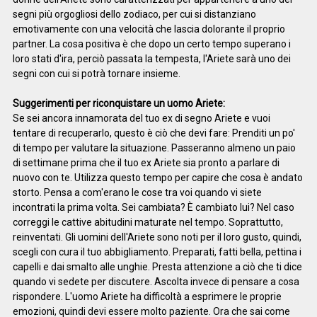
segni più orgogliosi dello zodiaco, per cui si distanziano
emotivamente con una velocità che lascia dolorante il proprio
partner. La cosa positiva è che dopo un certo tempo superano i
loro stati d'ira, perciò passata la tempesta, l'Ariete sarà uno dei
segni con cui si potrà tornare insieme.
Suggerimenti per riconquistare un uomo Ariete:
Se sei ancora innamorata del tuo ex di segno Ariete e vuoi
tentare di recuperarlo, questo è ciò che devi fare: Prenditi un po'
di tempo per valutare la situazione. Passeranno almeno un paio
di settimane prima che il tuo ex Ariete sia pronto a parlare di
nuovo con te. Utilizza questo tempo per capire che cosa è andato
storto. Pensa a com'erano le cose tra voi quando vi siete
incontrati la prima volta. Sei cambiata? È cambiato lui? Nel caso
correggi le cattive abitudini maturate nel tempo. Soprattutto,
reinventati. Gli uomini dell'Ariete sono noti per il loro gusto, quindi,
scegli con cura il tuo abbigliamento. Preparati, fatti bella, pettina i
capelli e dai smalto alle unghie. Presta attenzione a ciò che ti dice
quando vi sedete per discutere. Ascolta invece di pensare a cosa
rispondere. L'uomo Ariete ha difficoltà a esprimere le proprie
emozioni, quindi devi essere molto paziente. Ora che sai come