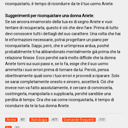
riconquistarlo, è tempo di ricondurre da te il tuo uomo Ariete.
Suggerimenti per riconquistare una donna Ariete:
Se sei ancora innamorato della tua ex di segno Ariete e vuoi
tentare di recuperarla, questo è ciò che devi fare: Prima di tutto
devi conoscere tutti i dettagli del suo carattere. Una volta che hai
le informazioni necessarie, potrai progettare un piano per
riconquistarla. Sappi, però, che è un'impresa ardua, poiché
probabilmente ti ha abbandonato mentalmente già prima che la
relazione finisse. Ecco perché sarà molto difficile che la donna
Ariete torni sui suoi passi e, se lo fa, esige che il suo uomo
ammetta i suoi errori prima di tornare da lui. Perciò, pensa
obiettivamente quali sono i tuoi errori e provvedi a riparare. Solo
se sarai completamente onesto e sincero, accetterà. Ciò che
invece non va fatto assolutamente, è cercare di convincerla,
costringerla, manipolarla o supplicarla, perché sarebbe una
perdita di tempo. Ora che sai come riconquistarla, è tempo di
ricondurre da te la tua donna Ariete.
Ariete
Astrologia
Domande frequenti
87
477
117
12